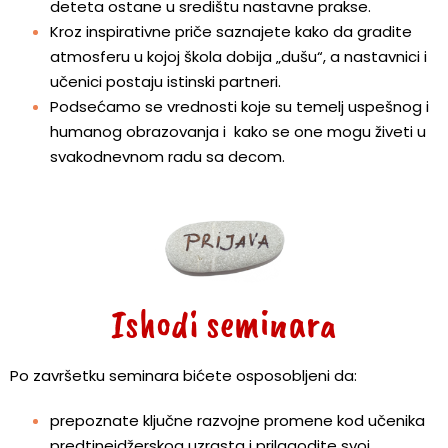
deteta ostane u središtu nastavne prakse.
Kroz inspirativne priče saznajete kako da gradite
atmosferu u kojoj škola dobija „dušu“, a nastavnici i
učenici postaju istinski partneri.
Podsećamo se vrednosti koje su temelj uspešnog i
humanog obrazovanja i kako se one mogu živeti u
svakodnevnom radu sa decom.
Ishodi seminara
Po završetku seminara bićete osposobljeni da:
prepoznate ključne razvojne promene kod učenika
predtinejdžerskog uzrasta i prilagodite svoj