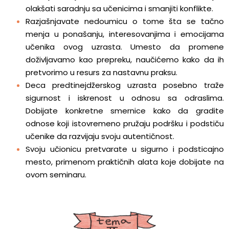
olakšati saradnju sa učenicima i smanjiti konflikte.
Razjašnjavate nedoumicu o tome
šta se tačno
menja u ponašanju, interesovanjima i emocijama
učenika ovog uzrasta. Umesto da promene
doživljavamo kao prepreku, naučićemo kako da ih
pretvorimo u resurs za nastavnu praksu.
Deca predtinejdžerskog uzrasta posebno traže
sigurnost i iskrenost u odnosu sa odraslima.
Dobijate konkretne smernice kako da gradite
odnose koji istovremeno pružaju podršku i podstiču
učenike da razvijaju svoju autentičnost.
Svoju učionicu pretvarate u sigurno i podsticajno
mesto, primenom praktičnih alata koje dobijate na
ovom seminaru.