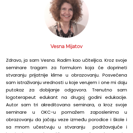
Vesna Mijatov
Zdravo, ja sam Vesna. Radim kao učiteljica. Kroz svoje
seminare tragam za formulom koja će doprineti
stvaranju prijatnije klime u obrazovanju. Posvećena
sam istraživanju vrednosti u koje verujem i one mi daju
putokaz za dobijanje odgovora. Trenutno sam
logoterapeut edukant na drugoj godini edukacije.
Autor sam tri akreditovana seminara, a kroz svoje
seminare u OKC-u pomažem zaposlenima u
obrazovanju da jačaju veze između porodice i škole i
sa mnom učestvuju u stvaranju podržavajuće i