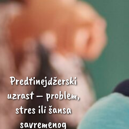
Predtinejdžerski
uzrast – problem,
stres ili šansa
savremenog