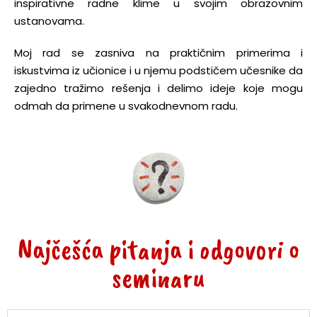
inspirativne radne klime u svojim obrazovnim
ustanovama.
Moj rad se zasniva na praktičnim primerima i
iskustvima iz učionice i u njemu podstičem učesnike da
zajedno tražimo rešenja i delimo ideje koje mogu
odmah da primene u svakodnevnom radu.
Najčešća pitanja i odgovori o
seminaru