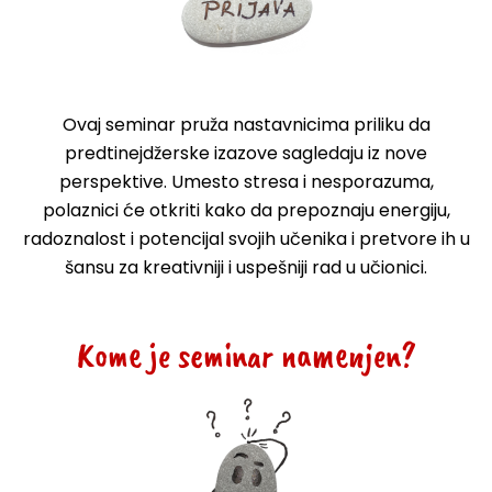
Ovaj seminar
pruža nastavnicima priliku da
predtinejdžerske izazove sagledaju iz nove
perspektive. Umesto stresa i nesporazuma,
polaznici će otkriti kako da prepoznaju energiju,
radoznalost i potencijal svojih učenika i pretvore ih u
šansu za kreativniji i uspešniji rad u učionici.
Kome je seminar namenjen?