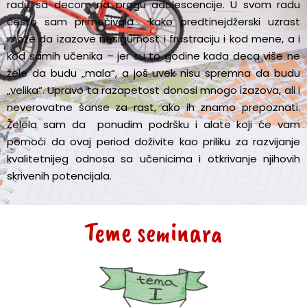
radu sa decom na pragu adolescencije. U svom radu
često sam primećivala kako predtinejdžerski uzrast
može da izazove nesigurnost i frustraciju i kod mene, a i
kod samih učenika – jer su to godine kada deca više ne
žele da budu „mala“, a još uvek nisu spremna da budu
„velika“. Upravo ta razapetost donosi mnogo izazova, ali i
neverovatne šanse za rast, ako ih znamo prepoznati.
Želela sam da ponudim podršku i alate koji će vam
pomoći da ovaj period doživite kao priliku za razvijanje
kvalitetnijeg odnosa sa učenicima i otkrivanje njihovih
skrivenih potencijala.
Teme seminara