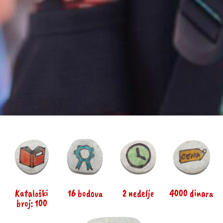
Kataloški
16 bodova
2 nedelje
4000 dinara
broj: 100