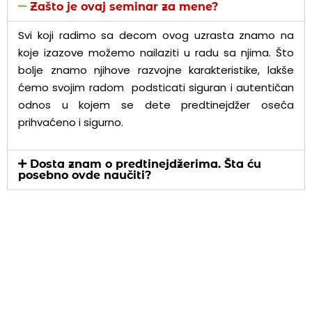
Zašto je ovaj seminar za mene?
Svi koji radimo sa decom ovog uzrasta znamo na
koje izazove možemo nailaziti u radu sa njima. Što
bolje znamo njihove razvojne karakteristike, lakše
ćemo svojim radom podsticati siguran i autentičan
odnos u kojem se dete predtinejdžer oseća
prihvaćeno i sigurno.
Dosta znam o predtinejdžerima. Šta ću
posebno ovde naučiti?
Šta ću ja znati nakon ovog seminara?
Šta mi je od opreme potrebno za ovaj
seminar?
Šta mi je potrebno od programa na
računaru?
Da li je potrebno da budem majstor na