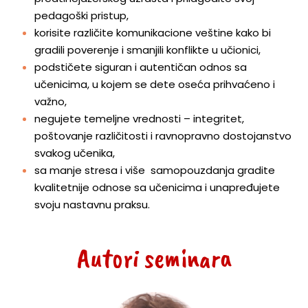
pedagoški pristup,
korisite različite komunikacione veštine kako bi
gradili poverenje i smanjili konflikte u učionici,
podstičete siguran i autentičan odnos sa
učenicima, u kojem se dete oseća prihvaćeno i
važno,
negujete temeljne vrednosti – integritet,
poštovanje različitosti i ravnopravno dostojanstvo
svakog učenika,
sa manje stresa i više samopouzdanja gradite
kvalitetnije odnose sa učenicima i unapređujete
svoju nastavnu praksu.
Autori seminara