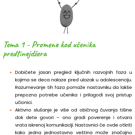
Tema 1 - Promene kod učenika
predtinejdžera
Dobićete jasan pregled ključnih razvojnih faza u
kojima se deca nalaze pred ulazak u adolescenciju.
Razumevanje tih faza pomaže nastavniku da lakše
prepozna potrebe učenika i prilagodi svoj pristup
učionici.
Aktivno slušanje je više od običnog čuvanja tišine
dok dete govori – ono gradi poverenje i otvara
vrata iskrenoj komunikaciji. Nastavnici će ovde otkriti
kako jedna jednostavna veština može značajno