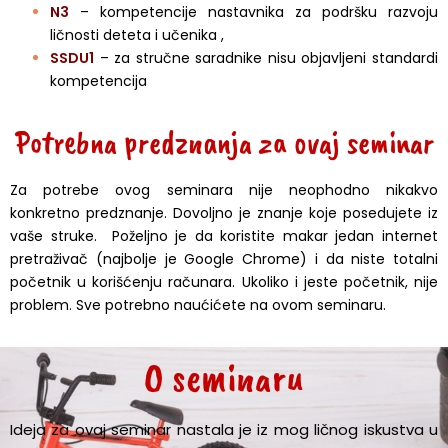
N3
– kompetencije nastavnika za podršku razvoju
ličnosti deteta i učenika ,
SSDU1
– za stručne saradnike nisu objavljeni standardi
kompetencija
Potrebna predznanja za ovaj seminar
Za potrebe ovog seminara nije neophodno nikakvo
konkretno predznanje. Dovoljno je znanje koje posedujete iz
vaše struke. Poželjno je da koristite makar jedan internet
pretraživač (najbolje je Google Chrome) i da niste totalni
početnik u korišćenju računara. Ukoliko i jeste početnik, nije
problem. Sve potrebno naućićete na ovom seminaru.
O seminaru
Ideja za ovaj seminar nastala je iz mog ličnog iskustva u