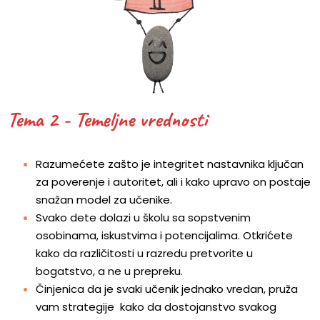
Tema 2 - Temeljne vrednosti
Razumećete zašto je integritet nastavnika ključan
za poverenje i autoritet, ali i kako upravo on postaje
snažan model za učenike.
Svako dete dolazi u školu sa sopstvenim
osobinama, iskustvima i potencijalima. Otkrićete
kako da različitosti u razredu pretvorite u
bogatstvo, a ne u prepreku.
Činjenica da je svaki učenik jednako vredan, pruža
vam strategije
kako da dostojanstvo svakog