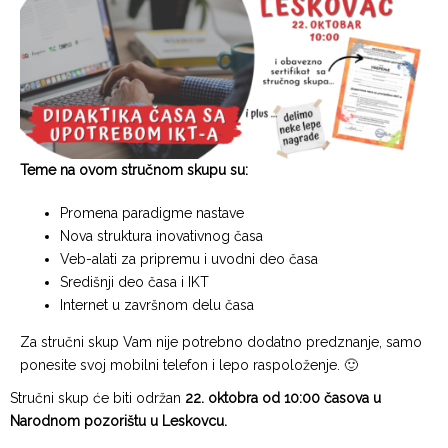
Teme na ovom stručnom skupu su:
Promena paradigme nastave
Nova struktura inovativnog časa
Veb-alati za pripremu i uvodni deo časa
Središnji deo časa i IKT
Internet u završnom delu časa
Za stručni skup Vam nije potrebno dodatno predznanje, samo
ponesite svoj mobilni telefon i lepo raspoloženje. 🙂
Stručni skup će biti održan
22. oktobra od 10:00 časova u
Narodnom pozorištu u Leskovcu.