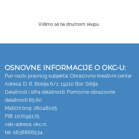
Vidimo se na stručnom skupu.
OSNOVNE INFORMACIJE O OKC-U:
Pun naziv pravnog subjekta: Obrazovno kreativni centar
Adresa: D. R. Bobija 6/1; 19210 Bor; Srbija
Delatnost i šifra delatnosti: Pomoćne obrazovne
delatnosti 85.60
Matični broj: 28048025
PIB: 107095175
veb-adresa: okc.rs
tel: 0638866534