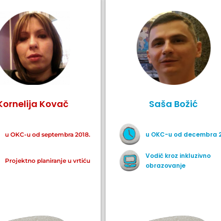
Kornelija Kovač
Saša Božić
u OKC-u od decembra 2
u OKC-u od septembra 2018.
Vodič kroz inkluzivno
Projektno planiranje u vrtiću
obrazovanje