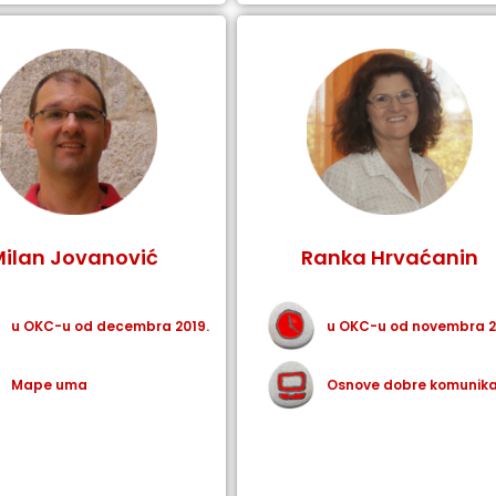
Milan Jovanović
Ranka Hrvaćanin
u OKC-u od decembra 2019.
u OKC-u od novembra 2
Mape uma
Osnove dobre komunika