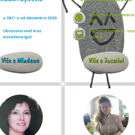
u OKC-u od septembra
u OKC-u od decembra 2020.
2025.
Obrazovni svet kroz
Digitalna higijena - izaz
inovativne igre
rešenje
Više o Mladenu
Više o Jasmini