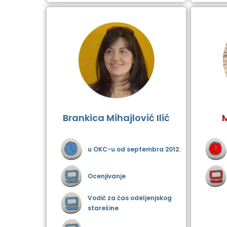
Brankica Mihajlović Ilić
u OKC-u od septembra 2012.
Ocenjivanje
Vodič za čas odeljenjskog
starešine