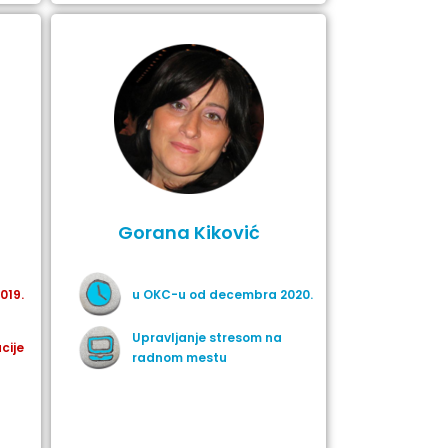
Gorana Kiković
019.
u OKC-u od decembra 2020.
Upravljanje stresom na
cije
radnom mestu