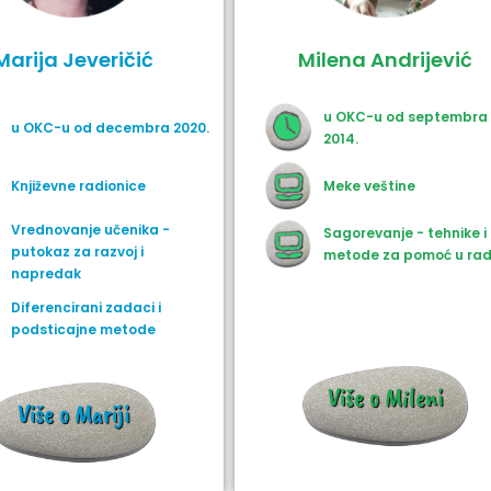
Marija Jeveričić
Milena Andrijević
u OKC-u od septembra
u OKC-u od decembra 2020.
2014.
Književne radionice
Meke veštine
Vrednovanje učenika -
Sagorevanje - tehnike i
putokaz za razvoj i
metode za pomoć u ra
napredak
Diferencirani zadaci i
podsticajne metode
Više o Mileni
Više o Mariji