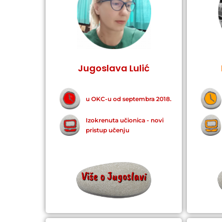
Jugoslava Lulić
u OKC-u od septembra 2018.
Izokrenuta učionica - novi
pristup učenju
Više o Jugoslavi