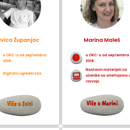
Ivica Županjac
Marina Maleš
u OKC-u od septembra
u OKC-u od septembra
2016.
2018.
Nastavni materijali za
Digitalni ugledni čas
učenike sa smetnjama 
razvoju
Više o Marini
Više o Ivici