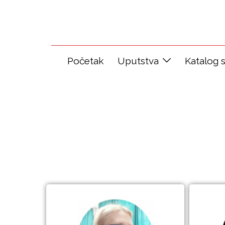
Početak
Uputstva
Katalog 