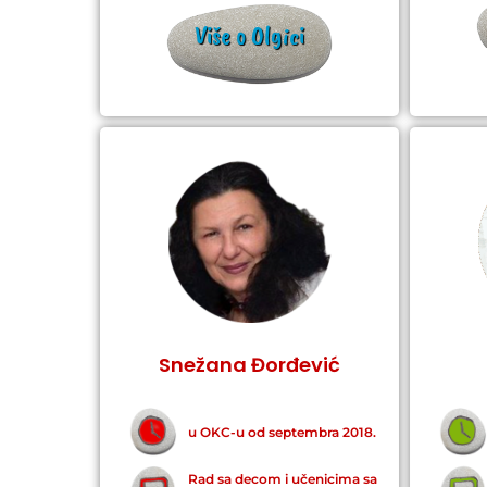
Više o Olgici
Snežana Đorđević
u OKC-u od septembra 2018.
Rad sa decom i učenicima sa