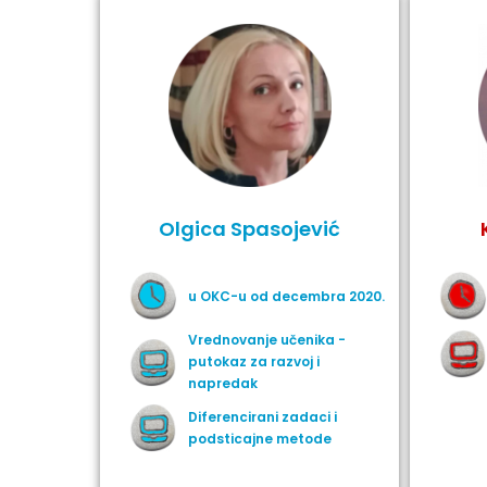
Olgica Spasojević
u OKC-u od decembra 2020.
Vrednovanje učenika -
putokaz za razvoj i
napredak
Diferencirani zadaci i
podsticajne metode