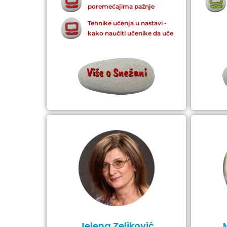
poremećajima pažnje
Tehnike učenja u nastavi -
kako naučiti učenike da uče
Više o Snežani
Jelena Zeljković