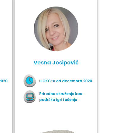
Vesna Josipović
020.
u OKC-u od decembra 2020.
Prirodno okruženje kao
podrška igri i učenju