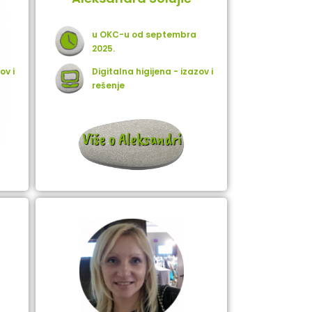
u OKC-u od septembra
2025.
ov i
Digitalna higijena - izazov i
rešenje
Više o Aleksandri