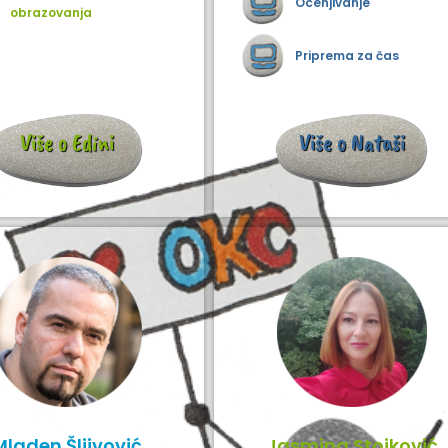
Ocenjivanje
obrazovanja
Priprema za čas
Više o Edini
Više o Nataši
Mladen Šljivović
Jasmina Stojković