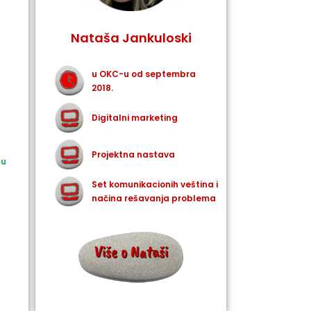
Nataša Jankuloski
u OKC-u od septembra
2018.
Digitalni marketing
Projektna nastava
du
Set komunikacionih veština i
načina rešavanja problema
Više o Nataši