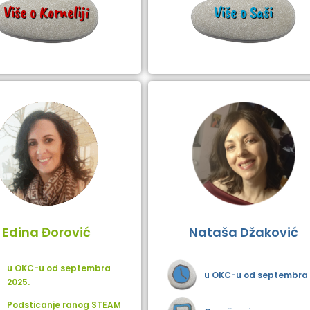
Više o Korneliji
Više o Saši
Edina Đorović
Nataša Džaković
u OKC-u od septembra
u OKC-u od septembra 
2025.
Podsticanje ranog STEAM