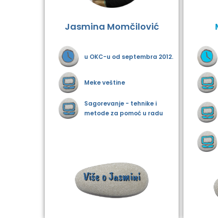
Jasmina Momčilović
u OKC-u od septembra 2012.
Meke veštine
Sagorevanje - tehnike i
metode za pomoć u radu
Više o Jasmini