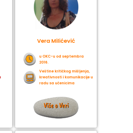
Vera Milićević
u OKC-u od septembra
2016.
Veštine kritičkog mišljenja,
u
kreativnosti i komunikacije u
radu sa učenicima
Više o Veri