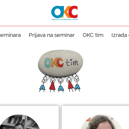
seminara
Prijava na seminar
OKC tim
Izrada