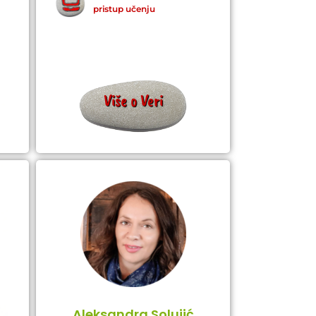
pristup učenju
Više o Veri
Aleksandra Solujić