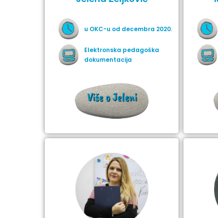
u OKC-u od decembra 2020.
Elektronska pedagoška
dokumentacija
Više o Jeleni