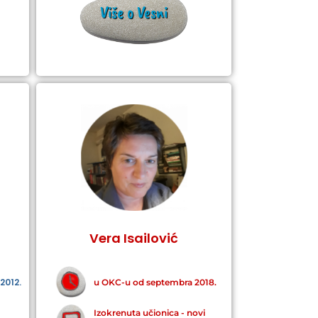
Više o Vesni
Vera Isailović
2012.
u OKC-u od septembra 2018.
Izokrenuta učionica - novi