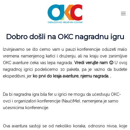
Dobro došli na OKC nagradnu igru
Izvinjavamo se što ćemo vam u pauzi konferencije oduzeti malo
vremena namenjenog kafici i druženju, ali na kraju ove zanimljive
OKC avanture čeka vas lepa nagrada.
Vredi verujte nam 🙂
U ovoj
nagradnoj igrici podelićemo 10 paketa, pa je važno da budete
ekspeditivni, jer
ko prvi do kraja avanture, njemu nagrada. .
Da bi nagradna igra bila fer u igrici ne mogu da učestvuju OKC-
ovci i organizatori konferencije (NaučiMe), namenjena je samo
učesnicima konferencije.
Ova avantura sastoji se od nekoliko koraka, odnosno nivoa, koje