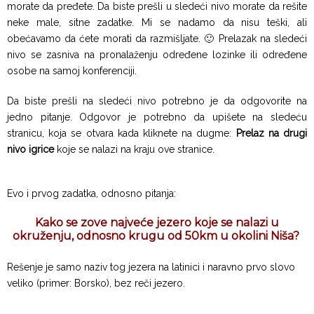
morate da pređete. Da biste prešli u sledeći nivo morate da rešite
neke male, sitne zadatke. Mi se nadamo da nisu teški, ali
obećavamo da ćete morati da razmišljate. 🙂 Prelazak na sledeći
nivo se zasniva na pronalaženju određene lozinke ili određene
osobe na samoj konferenciji.
Da biste prešli na sledeći nivo potrebno je da odgovorite na
jedno pitanje. Odgovor je potrebno da upišete na sledeću
stranicu, koja se otvara kada kliknete na dugme:
Prelaz na drugi
nivo igrice
koje se nalazi na kraju ove stranice.
Evo i prvog zadatka, odnosno pitanja:
Kako se zove najveće jezero koje se nalazi u
okruženju, odnosno krugu od 50km u okolini Niša?
Rešenje je samo naziv tog jezera na latinici i naravno prvo slovo
veliko (primer: Borsko), bez reči jezero.