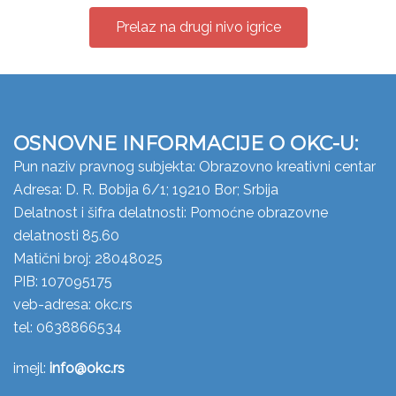
Prelaz na drugi nivo igrice
OSNOVNE INFORMACIJE O OKC-U:
Pun naziv pravnog subjekta: Obrazovno kreativni centar
Adresa: D. R. Bobija 6/1; 19210 Bor; Srbija
Delatnost i šifra delatnosti: Pomoćne obrazovne
delatnosti 85.60
Matični broj: 28048025
PIB: 107095175
veb-adresa: okc.rs
tel: 0638866534
imejl:
info@okc.rs