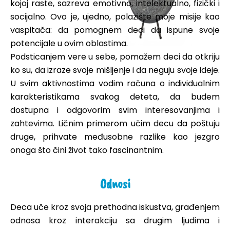
kojoj raste, sazreva emotivno, intelektualno, fizički i
socijalno. Ovo je, ujedno, polazište moje misije kao
vaspitača: da pomognem deci da ispune svoje
potencijale u ovim oblastima.
Podsticanjem vere u sebe, pomažem deci da otkriju
ko su, da izraze svoje mišljenje i da neguju svoje ideje.
U svim aktivnostima vodim računa o individualnim
karakteristikama svakog deteta, da budem
dostupna i odgovorim svim interesovanjima i
zahtevima. Ličnim primerom učim decu da poštuju
druge, prihvate međusobne razlike kao jezgro
onoga što čini život tako fascinantnim.
Odnosi
Deca uče kroz svoja prethodna iskustva, građenjem
odnosa kroz interakciju sa drugim ljudima i