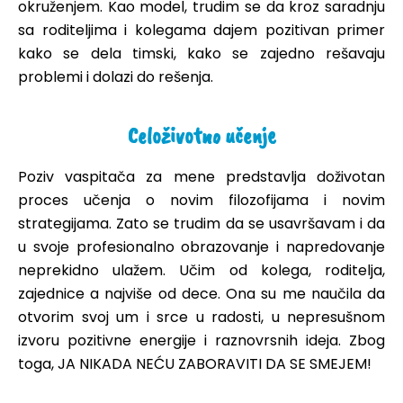
okruženjem. Kao model, trudim se da kroz saradnju
sa roditeljima i kolegama dajem pozitivan primer
kako se dela timski, kako se zajedno rešavaju
problemi i dolazi do rešenja.
Celoživotno učenje
Poziv vaspitača za mene predstavlja doživotan
proces učenja o novim filozofijama i novim
strategijama. Zato se trudim da se usavršavam i da
u svoje profesionalno obrazovanje i napredovanje
neprekidno ulažem. Učim od kolega, roditelja,
zajednice a najviše od dece. Ona su me naučila da
otvorim svoj um i srce u radosti, u nepresušnom
izvoru pozitivne energije i raznovrsnih ideja. Zbog
toga, JA NIKADA NEĆU ZABORAVITI DA SE SMEJEM!