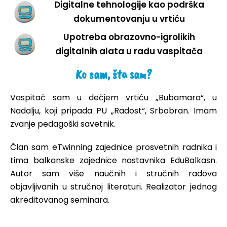
Digitalne tehnologije kao podrška
dokumentovanju u vrtiću
Upotreba obrazovno-igrolikih
digitalnih alata u radu vaspitača
Ko sam, šta sam?
Vaspitač sam u dečjem vrtiću „Bubamara“, u
Nadalju, koji pripada PU „Radost“, Srbobran. Imam
zvanje pedagoški savetnik.
Član sam eTwinning zajednice prosvetnih radnika i
tima balkanske zajednice nastavnika EduBalkasn.
Autor sam više naučnih i stručnih radova
objavljivanih u stručnoj literaturi. Realizator jednog
akreditovanog seminara.