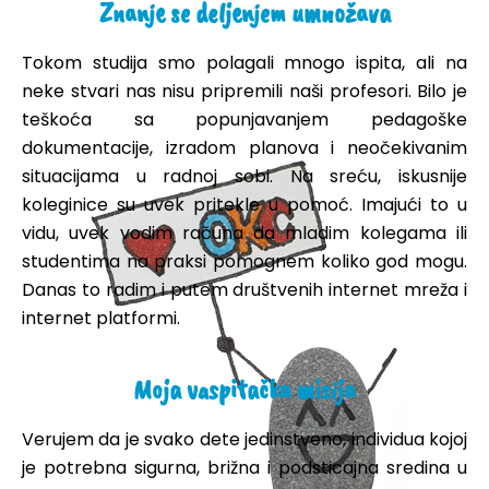
Znanje se deljenjem umnožava
Tokom studija smo polagali mnogo ispita, ali na
neke stvari nas nisu pripremili naši profesori. Bilo je
teškoća sa popunjavanjem pedagoške
dokumentacije, izradom planova i neočekivanim
situacijama u radnoj sobi. Na sreću, iskusnije
koleginice su uvek pritekle u pomoć. Imajući to u
vidu, uvek vodim računa da mladim kolegama ili
studentima na praksi pomognem koliko god mogu.
Danas to radim i putem društvenih internet mreža i
internet platformi.
Moja vaspitačka misija
Verujem da je svako dete jedinstveno, individua kojoj
je potrebna sigurna, brižna i podsticajna sredina u