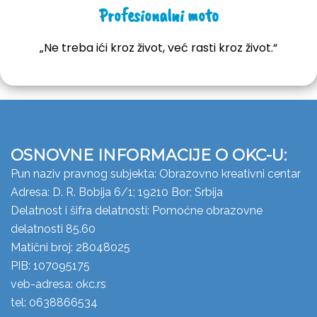
Profesionalni moto
„Ne treba ići kroz život, već rasti kroz život.“
OSNOVNE INFORMACIJE O OKC-U:
Pun naziv pravnog subjekta: Obrazovno kreativni centar
Adresa: D. R. Bobija 6/1; 19210 Bor; Srbija
Delatnost i šifra delatnosti: Pomoćne obrazovne
delatnosti 85.60
Matični broj: 28048025
PIB: 107095175
veb-adresa: okc.rs
tel: 0638866534