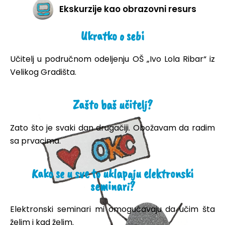
Ekskurzije kao obrazovni resurs
Ukratko o sebi
Učitelj u područnom odeljenju OŠ „Ivo Lola Ribar“ iz
Velikog Gradišta.
Zašto baš učitelj?
Zato što je svaki dan drugačiji. Obožavam da radim
sa prvacima.
Kako se u sve to uklapaju elektronski
seminari?
Elektronski seminari mi omogućavaju da učim šta
želim i kad želim.