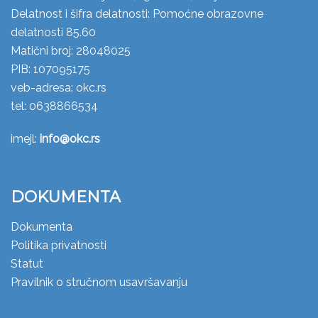
Delatnost i šifra delatnosti: Pomoćne obrazovne
delatnosti 85.60
Matični broj: 28048025
PIB: 107095175
veb-adresa: okc.rs
tel: 0638866534
imejl:
info@okc.rs
DOKUMENTA
Dokumenta
Politika privatnosti
Statut
Pravilnik o stručnom usavršavanju