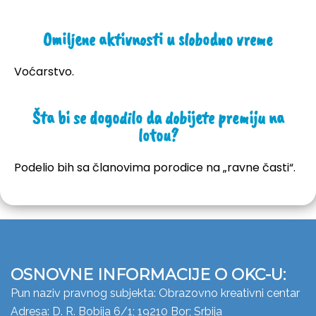
Omiljene aktivnosti u slobodno vreme
Voćarstvo.
Šta bi se dogodilo da dobijete premiju na
lotou?
Podelio bih sa članovima porodice na „ravne časti“.
OSNOVNE INFORMACIJE O OKC-U:
Pun naziv pravnog subjekta: Obrazovno kreativni centar
Adresa: D. R. Bobija 6/1; 19210 Bor; Srbija