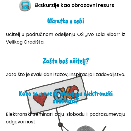
Ekskurzije kao obrazovni resurs
Ukratko o sebi
Učitelj u područnom odeljenju OŠ „Ivo Lola Ribar“ iz
Velikog Gradišta.
Zašto baš učitelj?
Zato što je svaki dan izazov, inspiracija i zadovoljstvo.
Kako se u sve to uklapaju elektronski
seminari?
Elektronski seminari daju slobodu i podrazumevaju
odgovornost.