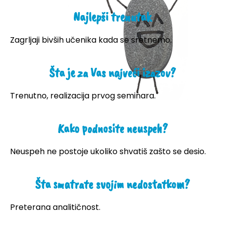
Najlepši trenutak
Zagrljaji bivših učenika kada se sretnemo.
Šta je za Vas najveći izazov?
Trenutno, realizacija prvog seminara.
Kako podnosite neuspeh?
Neuspeh ne postoje ukoliko shvatiš zašto se desio.
Šta smatrate svojim nedostatkom?
Preterana analitičnost.