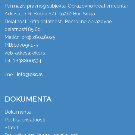
Pun naziv pravnog subjekta: Obrazovno kreativni centar
Adresa: D. R. Bobija 6/1; 19210 Bor; Srbija
Delatnost i šifra delatnosti: Pomoćne obrazovne
delatnosti 85.60
Matični broj: 28048025
PIB: 107095175
veb-adresa: okc.rs
tel: 0638866534
imejl:
info@okc.rs
DOKUMENTA
Dokumenta
Politika privatnosti
Statut