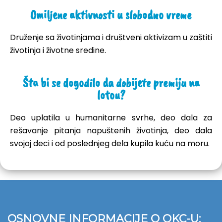
Omiljene aktivnosti u slobodno vreme
Druženje sa životinjama i društveni aktivizam u zaštiti
životinja i životne sredine.
Šta bi se dogodilo da dobijete premiju na
lotou?
Deo uplatila u humanitarne svrhe, deo dala za
rešavanje pitanja napuštenih životinja, deo dala
svojoj deci i od poslednjeg dela kupila kuću na moru.
OSNOVNE INFORMACIJE O OKC-U: