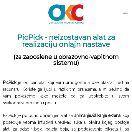
PicPick - neizostavan alat za
realizaciju onlajn nastave
(za zaposlene u obrazovno-vapitnom
sistemu)
PicPick
je odličan alat koji vam umogome može olakšati rad na
računaru. Koriste ga ljudi u različitim branšama, a mi želimo da
vam pokažemo kako možete da ga upotrebite u svom
svakodnevnom radu i poslu.
PicPick je potpuno opremljen alat za
snimanje/slikanje ekrana
, koji
poseduje veoma intuitivni uređivač slika u okviru kojeg postoje
alati za odabir boja, paleta boja, za podešavanje piksela i još