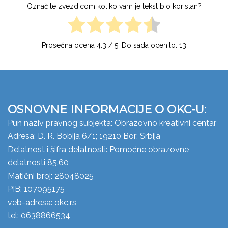
Označite zvezdicom koliko vam je tekst bio koristan?
Prosečna ocena
4.3
/ 5. Do sada ocenilo:
13
OSNOVNE INFORMACIJE O OKC-U:
Pun naziv pravnog subjekta: Obrazovno kreativni centar
Adresa: D. R. Bobija 6/1; 19210 Bor; Srbija
Delatnost i šifra delatnosti: Pomoćne obrazovne
delatnosti 85.60
Matični broj: 28048025
PIB: 107095175
veb-adresa: okc.rs
tel: 0638866534