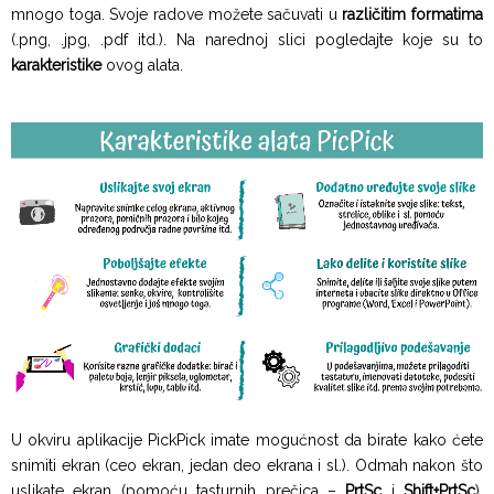
mnogo toga. Svoje radove možete sačuvati u
različitim formatima
(.png, .jpg, .pdf itd.). Na narednoj slici pogledajte koje su to
karakteristike
ovog alata.
U okviru aplikacije PickPick imate mogućnost da birate kako ćete
snimiti ekran (ceo ekran, jedan deo ekrana i sl.). Odmah nakon što
uslikate ekran (pomoću tasturnih prečica –
PrtSc
i
Shift+PrtSc
),