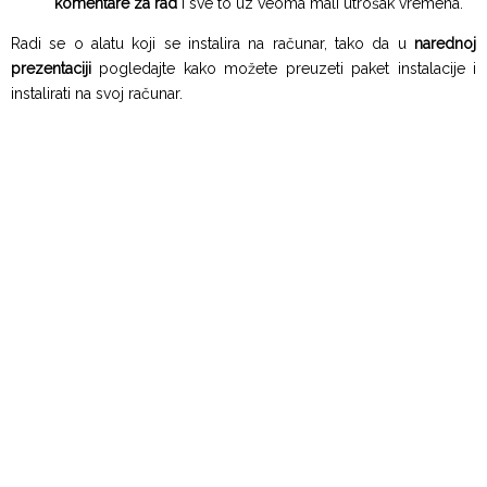
komentare za rad
i sve to uz veoma mali utrošak vremena.
Radi se o alatu koji se instalira na računar, tako da u
narednoj
prezentaciji
pogledajte kako možete preuzeti paket instalacije i
instalirati na svoj računar.