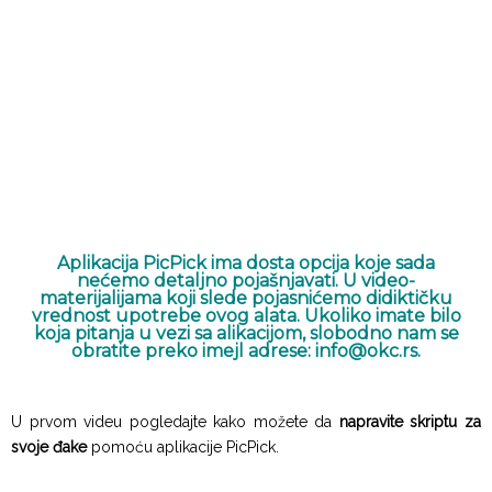
Aplikacija PicPick ima dosta opcija koje sada
nećemo detaljno pojašnjavati. U video-
materijalijama koji slede pojasnićemo didiktičku
vrednost upotrebe ovog alata. Ukoliko imate bilo
koja pitanja u vezi sa alikacijom, slobodno nam se
obratite preko imejl adrese: info@okc.rs.
U prvom videu pogledajte kako možete da
napravite skriptu za
svoje đake
pomoću aplikacije PicPick.