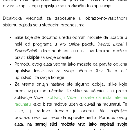
otvara se aplikacija i pojavljuje se uređivački deo aplikacije.
Didaktička vrednost za zaposlene u obrazovno-vaspitnom
sistemu ogleda se u sledećim prednostima:
Slike koje ste dodatno uredili odmah možete da ubacite u
neki od programa u
MS Office
paketu (
Word
,
Excel
i
PowerPoint
) i direktno ih koristiti u nastavi. Recimo, možete
praviti
skripte
za svoje učenike.
Pomoću ovog alata veoma lako možete da pravite odlična
uputstva tekst-slika
za svoje učenike (tzv. “Kako da”
uputstva) i za svoje kolege.
Za vreme onlajn nastave ste sigurno dobijali slike koje
predstavljaju rad učenika. Te slike su učenici slali preko
aplikacije Viber (
aplikaciju Viber možete da instalirate na
računaru
kako biste radove učenika čuvali na računaru). Te
slike, tj. radove trebalo je oceniti, što najčešće
podrazumeva da treba da ispravite nešto. Pomoću ovog
alata,
na samoj slici možete vrlo lako napisati svoje