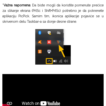
*
Važna napomena
: Da biste mogli da koristite pomenute prečice
za slikanje ekrana (PrtSc i Shift+PrtSc) potrebno je da pokrenete
aplikaciju PicPick. Samim tim, ikonica aplikacije pojaviće se u
skrivenom delu Taskbar-a sa donje desne strane.