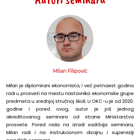
Milan Filipović
Milan je diplomirani ekonomista, i već petnaest godina
radi u prosveti na mestu nastavnika ekonomske grupe
predmeta u srednjoj stručnoj školi. U OKC-u je od 2020.
godine i pored ovog, autor je još jednog
akreditovanog seminara od strane Ministarstva
prosvete. Pored rada na izradi sadržaja seminara,
Milan radi i na instrukcionom dizajnu i superviziji