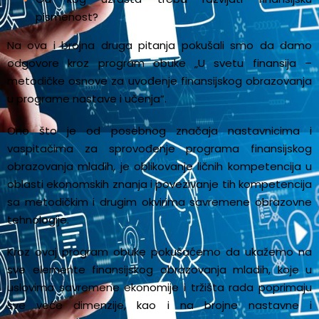
pismenost?
Na ova i brojna druga pitanja pokušali smo da damo
odgovore kroz program obuke „U svetu finansija –
metodičke osnove za uvođenje finansijskog obrazovanja
u programe nastave i učenja“.
Ono što je od posebnog značaja nastavnicima i
vaspitačima za sprovođenje programa finansijskog
obrazovanja mladih, je oblikovanje ličnih kompetencija u
oblasti ekonomskih znanja i povezivanje tih kompetencija
sa metodičkim i drugim okvirima savremene obrazovne
tehnologije.
Kroz ovaj program obuke pokušaćemo da ukažemo na
sve elemente finansijskog obrazovanja mladih, koje u
uslovima savremene ekonomije i tržišta rada poprimaju
sve veće dimenzije, kao i na brojne nastavne i