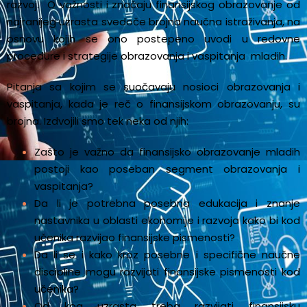
razvoj. O važnosti i značaju finansijskog obrazovanje od
najranijeg uzrasta svedoče brojna naučna istraživanja, na
osnovu kojih se ono postepeno uvodi u redovne
procedure i strategije obrazovanja i vaspitanja mladih.
Pitanja sa kojim se suočavaju nosioci obrazovanja i
vaspitanja, kada je reč o finansijskom obrazovanju, su
brojna. Izdvojili smo tek neka od njih:
Zašto je važno da finansijsko obrazovanje mladih
postoji kao poseban segment obrazovanja i
vaspitanja?
Da li je potrebna posebna edukacija i znanje
nastavnika u oblasti ekonomije i razvoja kako bi kod
učenika razvijao finansijske pismenosti?
Da li se i kako kroz posebne i specifične naučne
discipline mogu razvijati finansijske pismenosti kod
učenika?
Od kog uzrasta treba razvijati finansijsku