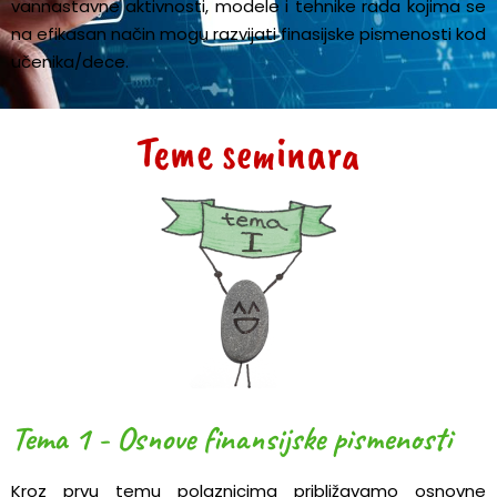
vannastavne aktivnosti, modele i tehnike rada kojima se
na efikasan način mogu razvijati finasijske pismenosti kod
učenika/dece.
Teme seminara
Tema 1 - Osnove finansijske pismenosti
Kroz prvu temu polaznicima približavamo osnovne