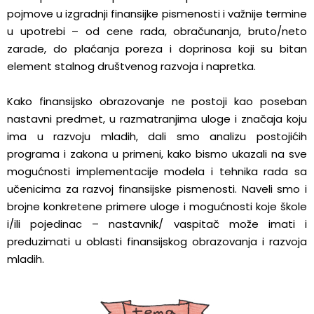
pojmove u izgradnji finansijke pismenosti i važnije termine
u upotrebi – od cene rada, obračunanja, bruto/neto
zarade, do plaćanja poreza i doprinosa koji su bitan
element stalnog društvenog razvoja i napretka.
Kako finansijsko obrazovanje ne postoji kao poseban
nastavni predmet, u razmatranjima uloge i značaja koju
ima u razvoju mladih, dali smo analizu postojićih
programa i zakona u primeni, kako bismo ukazali na sve
mogućnosti implementacije modela i tehnika rada sa
učenicima za razvoj finansijske pismenosti. Naveli smo i
brojne konkretene primere uloge i mogućnosti koje škole
i/ili pojedinac – nastavnik/ vaspitač može imati i
preduzimati u oblasti finansijskog obrazovanja i razvoja
mladih.