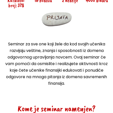
Kataloški
16 bodova
2 nedelje
4000 dinara
broj: 378
Seminar za sve one koji žele da kod svojih učenika
razvijaju veštine, znanja i sposobnosti iz domena
odgovornog upravljanja novcem. Ovaj seminar će
vam pomoći da osmislite i realizujete aktivnosti kroz
koje ćete učenike finansijki edukovati i ponudiće
odgovore na mnoga pitanja iz domena savremenih
finansija.
Kome je seminar namenjen?