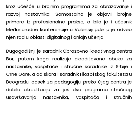
kroz učešće u brojnim programima za obrazovanje i
razvoj nastavnika. Samostalno je objavili brojne
primere iz profesionalne prakse, a bila je i učesnik
Međunarodne konferencije u Valensiji gde ju je odveo
njen rad u oblasti digitalnog i onlajn učenja.
Dugogodišnji je saradnik Obrazovno-kreativnog centra
Bor, putem koga realizuje akreditovane obuke za
nastavnike, vaspitače i stručne saradnike iz Srbije i
Crne Gore, a od skora i saradnik Filozofskog fakulteta u
Beogradu, odsek za pedagogiju, preko čijeg centra je
dobila akreditaciju za još dva programa stručnog
usavršavanja nastavnika, vaspitača i stručnih
saradnika.
Ističući značaj uključivanja nastavnika/vaspitača u
reforme obrazovanja i vaspitanja, kao portparol Unije
sindikata prosvetnih radnika Srbije govorila je na