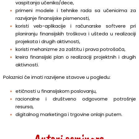
vaspitanja učenika/dece,
primeni modele i tehnike rada sa učenicima za
razvijanje finansijske pismenosti,
koristi veb-aplikacije i računarske softvere pri
planiranju finansijskih troškova i ušteda u realizaciji
projekata i drugih aktivnosti,
koristi mehanizme za zaštitu i prava potrošača,
kreira finansijski plan o realizaciji projektnih i drugih
aktivnosti.
Polaznici će imati razvijene stavove u pogledu:
etičnosti u finansijskom poslovanju,
racionalne i društveno odgovorne potrošnje
resursa,
digitalnog marketinga i trgovine onlajn putem.
Autori seminara