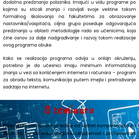
dodatna predznanja polaznika. Imajući u vidu programe po
kojima su sticali znanja i razvijali svoje veštine tokom
formalnog školovanja na fakultetima za obrazovanje
nastavnika/vaspitača, ciljna grupa poseduje odgovarajuća
predznanja u oblasti metodologije rada sa učenicima, koja
čine osnov za dalje nadgrađivanje i razvoj tokom realizacije
ovog programa obuke.
Kako se realizacija programa odvija u onlajn okruženju,
potrebno je da učesnici imaju minimum informatičkog
znanja u vezi sa korišćenjem interneta i računara – program
za obradu teksta, komunikacija putem imejla i pretraživanje
sadržaja na internetu.
O seminaru
Finansijska pismenost je jedna od važnih kompetencija za
život i rad u XXI veku, socijalnu uključenost i profesionalni