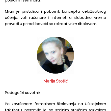
pojedinih seminara.
Milan je pristalica i pobornik koncepta celoživotnog
učenja, voli računare i internet a slobodno vreme
provodi u prirodi baveći se rekreativnim ribolovom.
Marija Stošić
Pedagoški savetnik
Po završenom formalnom školovanju na Učiteljskom
fakultetu, nastavila je sa stalnim stručnim razvojem