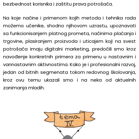
bezbednost korisnika i zaštitu prava potrošača.
Na koje načine i primenom kojih metoda i tehnika rada
možemo učenike, shodno njihovom uzrastu, upoznavati
sa funkcionisanjem platnog prometa, načinima plaćanja i
trgovine, plasiranjem proizvoda i uticajem koji na svest
potrošača imaju digitalni marketing, predočili smo kroz
navođenje konkretnih primera za primenu u nastavnim i
vannastavnim aktivnostima. Kako je i profesionalni razvoj,
jedan od bitnih segmenata tokom redovnog školovanja,
kroz ovu temu ukazali smo i na neka od aktuelnih
zanimanja mladih.