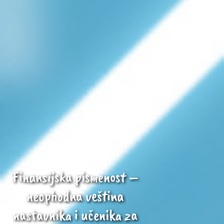
Finansijska pismenost –
neophodna veština
nastavnika i učenika za