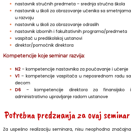
nastavnik stručnih predmeta – srednja stručna škola
nastavnik u školi za obrazovanje učenika sa smetnjama
u razvoju
nastavnik u školi za obrazovanje odraslih
nastavnik izbornih i fakultativnih programa/predmeta
vaspitač u predškolskoj ustanovi
direktor/pomoćnik direktora
Kompetencije koje seminar razvija:
N2
– kompetencije nastavnika za poučavanje i učenje
V1
– kompetencije vaspitača u neposrednom radu sa
decom
D6
– kompetencije direktora za finansijsko i
administrativno upravljanje radom ustanove
Potrebna predznanja za ovaj seminar
Za uspešno realizaciju seminara, nisu neophodna značajna