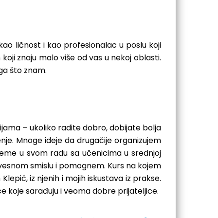
o ličnost i kao profesionalac u poslu koji
oji znaju malo više od vas u nekoj oblasti.
oga što znam.
ama – ukoliko radite dobro, dobijate bolja
nje. Mnoge ideje da drugačije organizujem
obleme u svom radu sa učenicima u srednjoj
 izvesnom smislu i pomognem. Kurs na kojem
epić, iz njenih i mojih iskustava iz prakse.
 koje sarađuju i veoma dobre prijateljice.