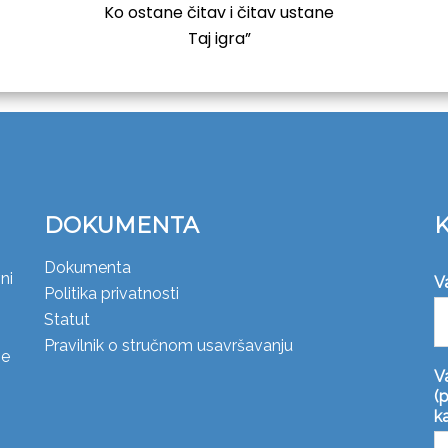
Ko ostane čitav i čitav ustane
Taj igra”
DOKUMENTA
Dokumenta
ni
V
Politika privatnosti
Statut
Pravilnik o stručnom usavršavanju
ne
V
(p
k