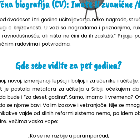
čna biografija (CV): Imate li zvanične 
od dvadeset i tri godine učiteljevanja, neke nagrade, stru
ugi o književnosti. U vezi sa nagradama i priznanjima, ru
s ravnodušnošću, ali ništa ne čini da ih zaslužiš.“ Prijaj
stručnim radovima i potvradma.
Gde sebe vidite za pet godina?
noj, novoj, izmenjenoj, lepšoj i boljoj, i za učenike i učite
ihot je postala metafora za učitelja u Srbiji, očekujem
bih da bude i “za deset godina”. Samo, imamo li vremena? 
či da se njome bavi. Volim izazove i vetranjače. Nije se m
a nikakve vajde od silnih reformi sistema nema, pa idem 
mire. Rečima Vaska Pope:
„Ko se ne razbije u paramparčad,