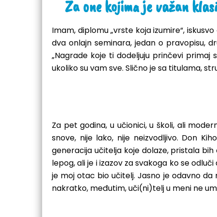
Za one kojima je važan klasi
Imam, diplomu „vrste koja izumire“, iskusvo 
dva onlajn seminara, jedan o pravopisu, dr
„Nagrade koje ti dodeljuju prinčevi primaj 
ukoliko su vam sve. Slično je sa titulama, 
Za pet godina, u učionici, u školi, ali moder
snove, nije lako, nije neizvodljivo. Don K
generacija učitelja koje dolaze, pristala 
lepog, ali je i izazov za svakoga ko se odlu
je moj otac bio učitelj. Jasno je odavno d
nakratko, međutim, uči(ni)telj u meni ne u