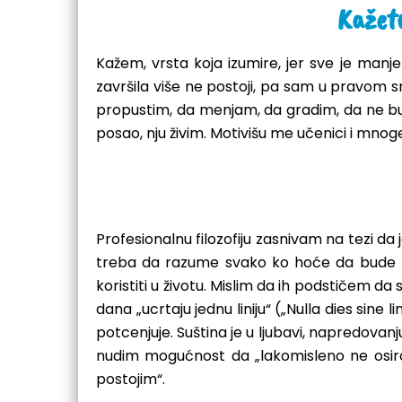
Kažete
Kažem, vrsta koja izumire, jer sve je manje 
završila više ne postoji, pa sam u pravom 
propustim, da menjam, da gradim, da ne bud
posao, nju živim. Motivišu me učenici i mnoge
Profesionalnu filozofiju zasnivam na tezi da 
treba da razume svako ko hoće da bude –
koristiti u životu. Mislim da ih podstičem da
dana „ucrtaju jednu liniju“ („Nulla dies sin
potcenjuje. Suština je u ljubavi, napredovanj
nudim mogućnost da „lakomisleno ne osiro
postojim“.