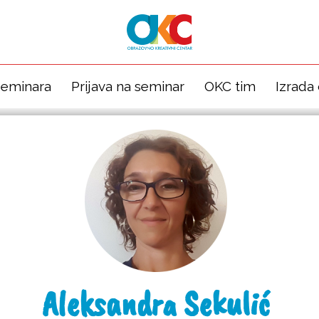
seminara
Prijava na seminar
OKC tim
Izrada
Aleksandra Sekulić