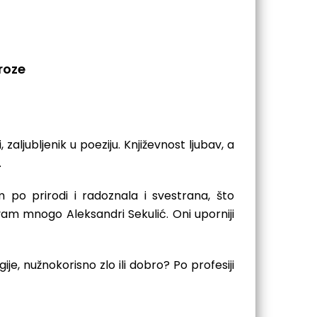
roze
zaljubljenik u poeziju. Književnost ljubav, a
.
po prirodi i radoznala i svestrana, što
vam mnogo Aleksandri Sekulić. Oni uporniji
je, nužnokorisno zlo ili dobro? Po profesiji