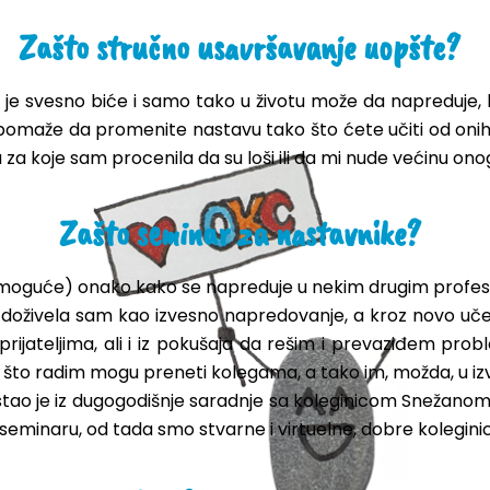
Zašto stručno usavršavanje uopšte?
je svesno biće i samo tako u životu može da napreduje, ka
 pomaže da promenite nastavu tako što ćete učiti od onih k
a za koje sam procenila da su loši ili da mi nude većinu on
Zašto seminar za nastavnike?
nemoguće) onako kako se napreduje u nekim drugim profesij
 doživela sam kao izvesno napredovanje, a kroz novo uče
rijateljima, ali i iz pokušaja da rešim i prevaziđem pr
ga što radim mogu preneti kolegama, a tako im, možda, u
stao je iz dugogodišnje saradnje sa koleginicom Snežanom Kl
minaru, od tada smo stvarne i virtuelne, dobre koleginice