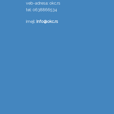
veb-adresa: okc.rs
tel: 0638866534
imejl:
info@okc.rs