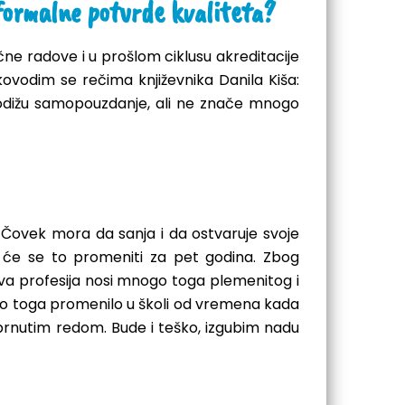
/formalne potvrde kvaliteta?
čne radove i u prošlom ciklusu akreditacije
kovodim se rečima književnika Danila Kiša:
u, podižu samopouzdanje, ali ne znače mnogo
lje. Čovek mora da sanja i da ostvaruje svoje
 da će se to promeniti za pet godina. Zbog
Ova profesija nosi mnogo toga plemenitog i
nogo toga promenilo u školi od vremena kada
obrnutim redom. Bude i teško, izgubim nadu