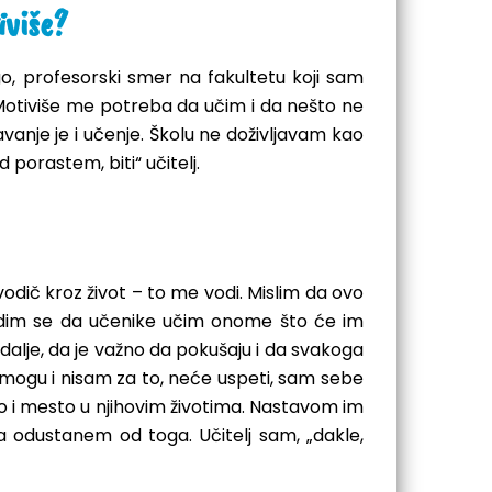
iviše?
ugo, profesorski smer na fakultetu koji sam
 Motiviše me potreba da učim i da nešto ne
anje je i učenje. Školu ne doživljavam kao
 porastem, biti“ učitelj.
 vodič kroz život – to me vodi. Mislim da ovo
udim se da učenike učim onome što će im
 dalje, da je važno da pokušaju i da svakoga
ne mogu i nisam za to, neće uspeti, sam sebe
sao i mesto u njihovim životima. Nastavom im
 odustanem od toga. Učitelj sam, „dakle,