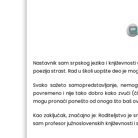
Nastavnik sam srpskog jezika i književnosti u
poezija strast. Rad u školi uopšte deo je mog
Svako sažeto samopredstavljanje, nemogu
povremeno i nije tako dobro kako zvuči (či
mogu pronaći ponešto od onoga što baš ova 
Kao zaključak, značajno je: Roditeljstvo je 
sam profesor južnoslovenskih književnosti i s