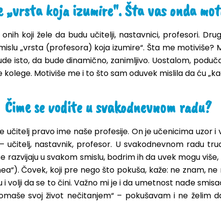
 „vrsta koja izumire". Šta vas onda mot
onih koji žele da budu učitelji, nastavnici, profesori. Dr
smislu „vrsta (profesora) koja izumire“. Šta me motiviše?
e isto, da bude dinamično, zanimljivo. Uostalom, podučav
 kolege. Motiviše me i to što sam oduvek mislila da ću „kad
Čime se vodite u svakodnevnom radu?
je učitelj pravo ime naše profesije. On je učenicima uzor i
 učitelj, nastavnik, profesor. U svakodnevnom radu tr
 se razvijaju u svakom smislu, bodrim ih da uvek mogu više,
e linea“). Čovek, koji pre nego što pokuša, kaže: ne znam, 
u i volji da se to čini. Važno mi je i da umetnost nađe smi
maše svoj život nečitanjem“ – pokušavam i ne želim da