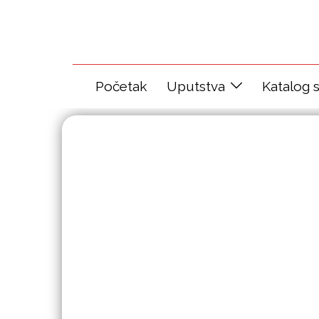
Početak
Uputstva
Katalog 