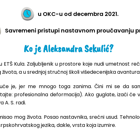
u OKC-u od decembra 2021.
Savremeni pristupi nastavnom proučavanju p
Ko je Aleksandra Sekulić?
 ETŠ Kula. Zaljubljenik u prostore koje nudi umetnost reči, 
 života, a u srednjoj stručnoj školi višedecenijska avantura
će je, jer me mnogo toga zanima. Čini mi se da sam 
tajte: profesionalna deformacija). Ako guglate, izaći će 
A. S. radi.
smisao mog života. Posao nastavnika, srećni usud. Tehnologi
rpskohrvatskog jezika, dakle, vrsta koja izumire.