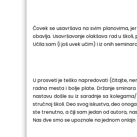
Čovek se usavršava na svim planovima, jer 
obavlja. Usavršavanje olakšava rad u školi,
Učila sam (i još uvek učim) i iz onih seminar
U prosveti je teško napredovati (čitajte, 
radna mesta i bolje plate. Držanje sminara
nastavu došle su iz saradnje sa kolegama/p
stručnoj školi. Deo svog iskustva, deo ono
ste trenutno, a čiji sam jedan od autora, na
Nas dve smo se upoznale na jednom onlajn se