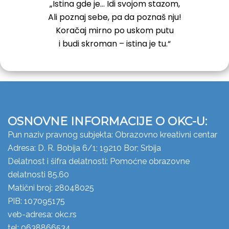
„Istina gde je… Idi svojom stazom,
Ali poznaj sebe, pa da poznaš nju!
Koračaj mirno po uskom putu
i budi skroman – istina je tu.“
OSNOVNE INFORMACIJE O OKC-U:
Pun naziv pravnog subjekta: Obrazovno kreativni centar
Adresa: D. R. Bobija 6/1; 19210 Bor; Srbija
Delatnost i šifra delatnosti: Pomoćne obrazovne
delatnosti 85.60
Matični broj: 28048025
PIB: 107095175
veb-adresa: okc.rs
tel: 0638866534