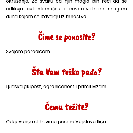
okruženja. Za svaku od njih mogla bih reći da se
odlikuju autentičnošću i neverovatnom snagom
duha kojom se izdvajaju iz mnoštva.
Čime se ponosite?
Svojom porodicom.
Šta Vam teško pada?
Ljudska glupost, ograničenost i primitivizam.
Čemu težite?
Odgovoriću stihovima pesme Vojislava Ilića: