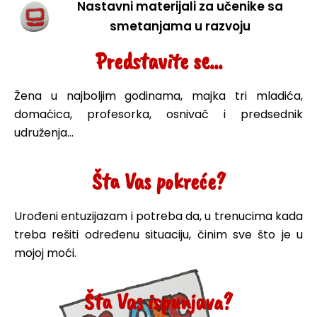
Nastavni materijali za učenike sa
smetanjama u razvoju
Predstavite se...
Žena u najboljim godinama, majka tri mladića,
domaćica, profesorka, osnivač i predsednik
udruženja…
Šta Vas pokreće?
Urođeni entuzijazam i potreba da, u trenucima kada
treba rešiti određenu situaciju, činim sve što je u
mojoj moći.
Šta Vas ispunjava?