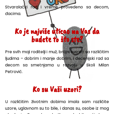
Stvaralački rad i vreme provedeno sa decom,
đacima.
Ko je najviše uticao na Vas da
budete to što ste?
Pre svih moji roditelji i muž, brojni susreti sa različitim
ljudima – dobrim i manje dobrim, i decenijski rad sa
decom sa smetnjama u razvoju u školi Milan
Petrović.
Ko su Vaši uzori?
U različitim životnim dobima imala sam različite
uzore, uglavnom su to bile, i danas su, osobe iz mog