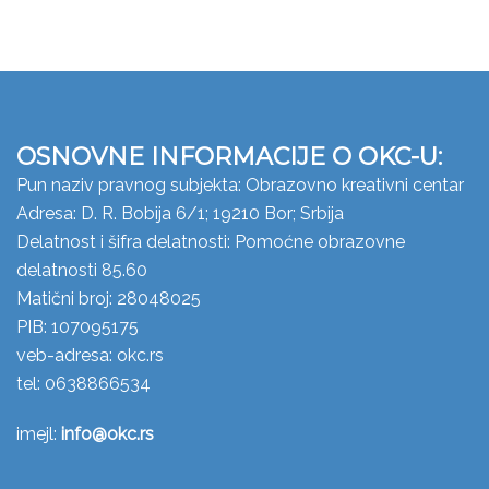
OSNOVNE INFORMACIJE O OKC-U:
Pun naziv pravnog subjekta: Obrazovno kreativni centar
Adresa: D. R. Bobija 6/1; 19210 Bor; Srbija
Delatnost i šifra delatnosti: Pomoćne obrazovne
delatnosti 85.60
Matični broj: 28048025
PIB: 107095175
veb-adresa: okc.rs
tel: 0638866534
imejl:
info@okc.rs