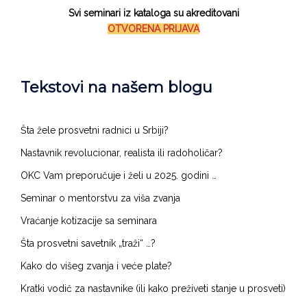
Informatički zahtevan
Svi seminari iz kataloga su akreditovani
Nimalo
(1)
OTVORENA PRIJAVA
Malo
(0)
Malo više
(0)
Tekstovi na našem blogu
Za IT sladokusce
(0)
Šta žele prosvetni radnici u Srbiji?​​
Seminar je namenjen
Nastavnik revolucionar, realista ili radoholičar?
OKC Vam preporučuje i želi u 2025. godini …
vaspitačima u PU
(1)
Seminar o mentorstvu za viša zvanja
razrednoj nastavi
(1)
Vraćanje kotizacije sa seminara
predmetnoj nast. OŠ
(1)
Šta prosvetni savetnik „traži“ …?
predmetnoj nast. SŠ
(1)
Kako do višeg zvanja i veće plate?
pedagozima u PU
(0)
Kratki vodič za nastavnike (ili kako preživeti stanje u prosveti)