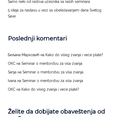
Samo neki od radova učesnika sa naših seminara
pedagozima u školi
(0)
5 ideja za nastavu u vezi sa obeležavanjem dana Svetog
pedagoz. u domu uč.
(0)
Save
vaspit. u domu uč.
(0)
direktorima
(1)
Poslednji komentari
psiholozima
(0)
medic. sestra - vaspitač
(0)
Биљана Марковић
на
Kako do višeg zvanja i veće plate?
OKC
на
Seminar o mentorstvu za viša zvanja
Diferencirani zadaci i podsticajne metode – nastava
Sanja
на
Seminar o mentorstvu za viša zvanja
prilagođena svakom učeniku
(0)
Ivana
на
Seminar o mentorstvu za viša zvanja
Digitalna higijena
(0)
OKC
на
Kako do višeg zvanja i veće plate?
Intervizija
(0)
Sagorevanje
(0)
Želite da dobijate obaveštenja od