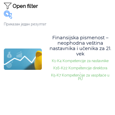
Open filter
Приказан један резултат
Oblast
Finansijska pismenost –
Administracija
(0)
neophodna veština
nastavnika i učenika za 21.
Godine uzleta
(0)
vek
Inform. tehnologije
(0)
K1-K4 Kompetencije za nastavnike
,
K16-K22 Kompetencije direktora
Nastava
(1)
,
K5-K7 Kompetencije za vaspitače u
PU
Organizacija
(0)
Podrška deci i uč.
(0)
Usko stručni
(0)