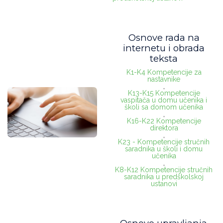
Osnove rada na
internetu i obrada
teksta
K1-K4 Kompetencije za
nastavnike
,
K13-K15 Kompetencije
vaspitača u domu učenika i
školi sa domom učenika
,
K16-K22 Kompetencije
direktora
,
K23 - Kompetencije stručnih
saradnika u školi i domu
učenika
,
K8-K12 Kompetencije stručnih
saradnika u predškolskoj
ustanovi