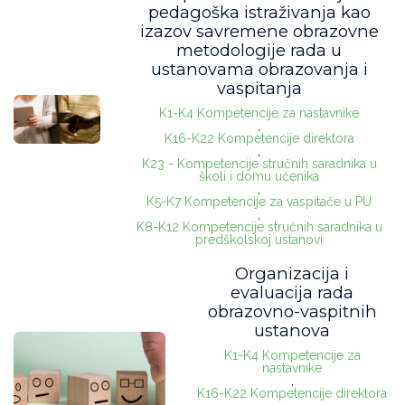
pedagoška istraživanja kao
izazov savremene obrazovne
metodologije rada u
ustanovama obrazovanja i
vaspitanja
K1-K4 Kompetencije za nastavnike
,
K16-K22 Kompetencije direktora
,
K23 - Kompetencije stručnih saradnika u
školi i domu učenika
,
K5-K7 Kompetencije za vaspitače u PU
,
K8-K12 Kompetencije stručnih saradnika u
predškolskoj ustanovi
Organizacija i
evaluacija rada
obrazovno-vaspitnih
ustanova
K1-K4 Kompetencije za
nastavnike
,
K16-K22 Kompetencije direktora