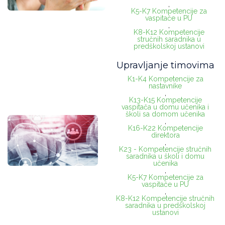
,
K5-K7 Kompetencije za
vaspitače u PU
,
K8-K12 Kompetencije
stručnih saradnika u
predškolskoj ustanovi
Upravljanje timovima
K1-K4 Kompetencije za
nastavnike
,
K13-K15 Kompetencije
vaspitača u domu učenika i
školi sa domom učenika
,
K16-K22 Kompetencije
direktora
,
K23 - Kompetencije stručnih
saradnika u školi i domu
učenika
,
K5-K7 Kompetencije za
vaspitače u PU
,
K8-K12 Kompetencije stručnih
saradnika u predškolskoj
ustanovi