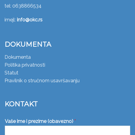
tel: 0638866534
imejl:
info@okc.rs
DOKUMENTA
Dokumenta
Politika privatnosti
Statut
Pravilnik o stručnom usavršavanju
KONTAKT
Vaše ime i prezime (obavezno)
*