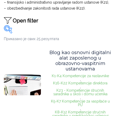
– finansijsko i administrativno upravljanje radom ustanove (K21),
– obezbeđivanje zakonitosti rada ustanove (K22).
Open filter
Приказано је свих 25 резултата
Oblast
Blog kao osnovni digitalni
Administracija
(14)
alat zaposlenog u
obrazovno-vaspitnim
Godine uzleta
(1)
ustanovama
Inform. tehnologije
(11)
K1-K4 Kompetencije za nastavnike
,
K16-K22 Kompetencije direktora
Nastava
(12)
,
K23 - Kompetencije stručnih
saradnika u školi i domu učenika
Organizacija
(15)
,
K5-K7 Kompetencije za vaspitače u
PU
Podrška deci i uč.
(3)
,
K8-K12 Kompetencije stručnih
Usko stručni
(1)
saradnika u predškolskoj ustanovi