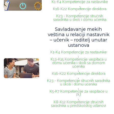
K1-K4 Kompetencije za nastavnike
,
K16-K22 Kompetencije direktora
,
K23 - Kompetencije stručnih
saradnika u školi i domu učenika
Savladavanje mekih
veština u relaciji nastavnik
– učenik – roditelj unutar
ustanova
K1-K4 Kompetencije za nastavnike
,
K13-K15 Kompetencije vaspitača u
domu učenika i školi sa domom
učenika
,
K16-K22 Kompetencije direktora
,
K23 - Kompetencije stručnih saradnika
u školi i domu učenika
,
K5-K7 Kompetencije za vaspitače u
PU
,
K8-K12 Kompetencije stručnih
saradnika u predškolskoj ustanovi