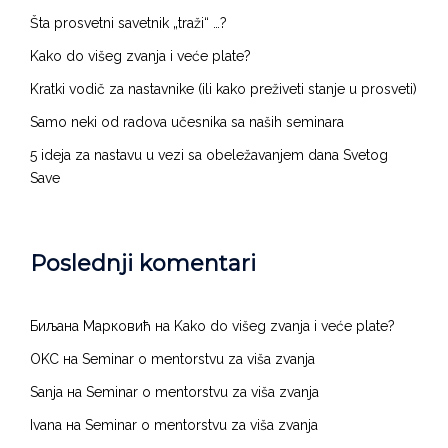
Šta prosvetni savetnik „traži“ …?
Kako do višeg zvanja i veće plate?
Kratki vodič za nastavnike (ili kako preživeti stanje u prosveti)
Samo neki od radova učesnika sa naših seminara
5 ideja za nastavu u vezi sa obeležavanjem dana Svetog
Save
Poslednji komentari
Биљана Марковић
на
Kako do višeg zvanja i veće plate?
OKC
на
Seminar o mentorstvu za viša zvanja
Sanja
на
Seminar o mentorstvu za viša zvanja
Ivana
на
Seminar o mentorstvu za viša zvanja