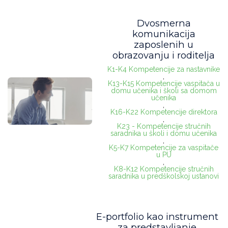
pedagozima u PU
(16)
Dvosmerna
komunikacija
pedagozima u školi
(21)
zaposlenih u
obrazovanju i roditelja
pedagoz. u domu uč.
(15)
K1-K4 Kompetencije za nastavnike
vaspit. u domu uč.
(13)
,
K13-K15 Kompetencije vaspitača u
domu učenika i školi sa domom
direktorima
(24)
učenika
,
K16-K22 Kompetencije direktora
psiholozima
(13)
,
K23 - Kompetencije stručnih
saradnika u školi i domu učenika
medic. sestra - vaspitač
(7)
,
K5-K7 Kompetencije za vaspitače
u PU
,
Diferencirani zadaci i podsticajne metode – nastava
K8-K12 Kompetencije stručnih
saradnika u predškolskoj ustanovi
prilagođena svakom učeniku
(0)
Digitalna higijena
(0)
E-portfolio kao instrument
Intervizija
(0)
za predstavljanje