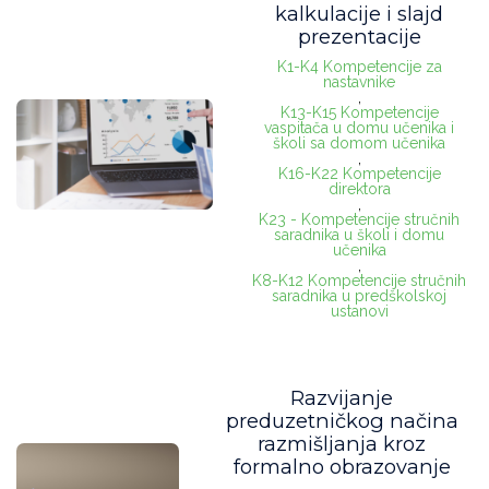
kalkulacije i slajd
prezentacije
K1-K4 Kompetencije za
nastavnike
,
K13-K15 Kompetencije
vaspitača u domu učenika i
školi sa domom učenika
,
K16-K22 Kompetencije
direktora
,
K23 - Kompetencije stručnih
saradnika u školi i domu
učenika
,
K8-K12 Kompetencije stručnih
saradnika u predškolskoj
ustanovi
Razvijanje
preduzetničkog načina
razmišljanja kroz
formalno obrazovanje