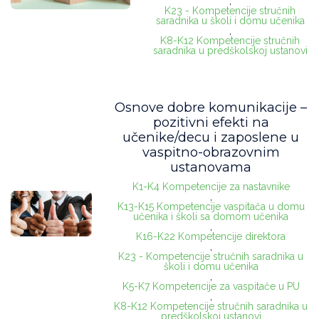
,
K23 - Kompetencije stručnih
saradnika u školi i domu učenika
,
K8-K12 Kompetencije stručnih
saradnika u predškolskoj ustanovi
Osnove dobre komunikacije –
pozitivni efekti na
učenike/decu i zaposlene u
vaspitno-obrazovnim
ustanovama
K1-K4 Kompetencije za nastavnike
,
K13-K15 Kompetencije vaspitača u domu
učenika i školi sa domom učenika
,
K16-K22 Kompetencije direktora
,
K23 - Kompetencije stručnih saradnika u
školi i domu učenika
,
K5-K7 Kompetencije za vaspitače u PU
,
K8-K12 Kompetencije stručnih saradnika u
predškolskoj ustanovi