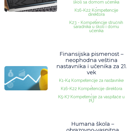
školi sa domom učenika
radni listovi
(0)
,
K16-K22 Kompetencije
direktora
,
K23 - Kompetencije stručnih
saradnika u školi i domu
učenika
Finansijska pismenost –
neophodna veština
nastavnika i učenika za 21.
vek
K1-K4 Kompetencije za nastavnike
,
K16-K22 Kompetencije direktora
,
K5-K7 Kompetencije za vaspitače u
PU
Humana škola –
obrazovno-vaspitna