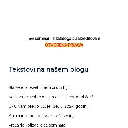
Svi seminari iz kataloga su akreditovani
OTVORENA PRIJAVA
Tekstovi na našem blogu
Šta žele prosvetni radnici u Srbiji?​​
Nastavnik revolucionar, realista ili radoholičar?
OKC Vam preporučuje i želi u 2025. godini …
Seminar o mentorstvu za viša zvanja
Vraćanje kotizacije sa seminara