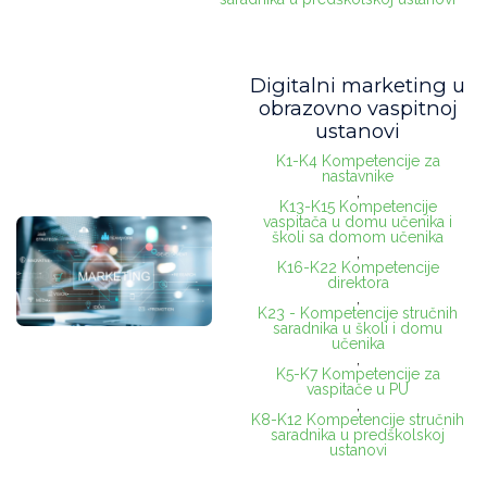
Informatički zahtevan
Digitalni marketing u
obrazovno vaspitnoj
Nimalo
(14)
ustanovi
Malo
(4)
K1-K4 Kompetencije za
nastavnike
,
Malo više
(6)
K13-K15 Kompetencije
vaspitača u domu učenika i
Za IT sladokusce
(1)
školi sa domom učenika
,
K16-K22 Kompetencije
direktora
,
Seminar je namenjen
K23 - Kompetencije stručnih
saradnika u školi i domu
vaspitačima u PU
(13)
učenika
,
K5-K7 Kompetencije za
razrednoj nastavi
(24)
vaspitače u PU
,
K8-K12 Kompetencije stručnih
predmetnoj nast. OŠ
(25)
saradnika u predškolskoj
ustanovi
predmetnoj nast. SŠ
(25)