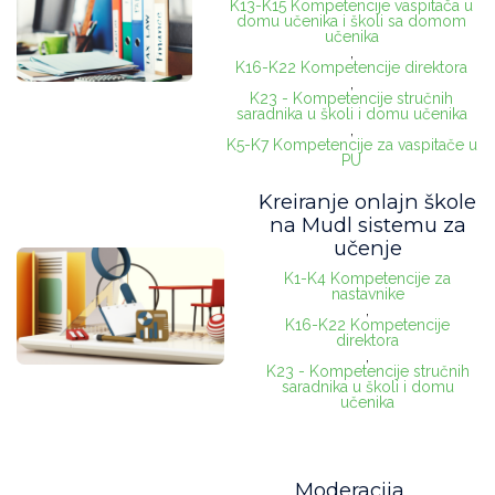
K13-K15 Kompetencije vaspitača u
domu učenika i školi sa domom
učenika
,
K16-K22 Kompetencije direktora
,
K23 - Kompetencije stručnih
saradnika u školi i domu učenika
,
K5-K7 Kompetencije za vaspitače u
PU
Kreiranje onlajn škole
na Mudl sistemu za
učenje
K1-K4 Kompetencije za
nastavnike
,
K16-K22 Kompetencije
direktora
,
K23 - Kompetencije stručnih
saradnika u školi i domu
učenika
Moderacija,