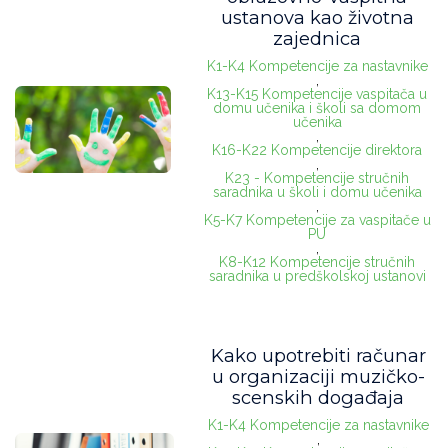
ustanova kao životna
zajednica
K1-K4 Kompetencije za nastavnike
,
K13-K15 Kompetencije vaspitača u
domu učenika i školi sa domom
učenika
,
K16-K22 Kompetencije direktora
,
K23 - Kompetencije stručnih
saradnika u školi i domu učenika
,
K5-K7 Kompetencije za vaspitače u
PU
,
K8-K12 Kompetencije stručnih
saradnika u predškolskoj ustanovi
Kako upotrebiti računar
u organizaciji muzičko-
scenskih događaja
K1-K4 Kompetencije za nastavnike
,