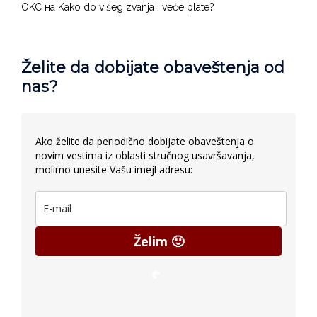
OKC
на
Kako do višeg zvanja i veće plate?
Želite da dobijate obaveštenja od
nas?
Ako želite da periodično dobijate obaveštenja o
novim vestima iz oblasti stručnog usavršavanja,
molimo unesite Vašu imejl adresu:
Želim 🙂