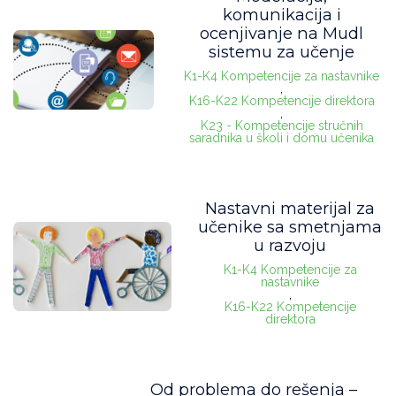
komunikacija i
ocenjivanje na Mudl
sistemu za učenje
K1-K4 Kompetencije za nastavnike
,
K16-K22 Kompetencije direktora
,
K23 - Kompetencije stručnih
saradnika u školi i domu učenika
Nastavni materijal za
učenike sa smetnjama
u razvoju
K1-K4 Kompetencije za
nastavnike
,
K16-K22 Kompetencije
direktora
Od problema do rešenja –