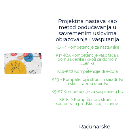
Projektna nastava kao
metod podučavanja u
savremenim uslovima
obrazovanja i vaspitanja
K1-K4 Kompetencije za nastavnike
,
K13-K15 Kompetencije vaspitača u
domu učenika i školi sa domom
učenika
,
K16-K22 Kompetencije direktora
,
K23 - Kompetencije stručnih saradnika
u školi i domu učenika
,
K5-K7 Kompetencije za vaspitače u PU
,
K8-K12 Kompetencije stručnih
saradnika u predškolskoj ustanovi
Računarske