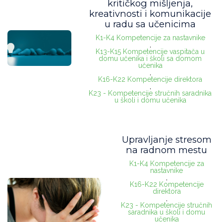
kritičkog mišljenja,
kreativnosti i komunikacije
u radu sa učenicima
K1-K4 Kompetencije za nastavnike
,
K13-K15 Kompetencije vaspitača u
domu učenika i školi sa domom
učenika
,
K16-K22 Kompetencije direktora
,
K23 - Kompetencije stručnih saradnika
u školi i domu učenika
Upravljanje stresom
na radnom mestu
K1-K4 Kompetencije za
nastavnike
,
K16-K22 Kompetencije
direktora
,
K23 - Kompetencije stručnih
saradnika u školi i domu
učenika