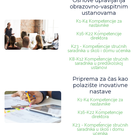
Osnove upravljanja
obrazovno-vaspitnim
ustanovama
K1-K4 Kompetencije za
nastavnike
,
K16-K22 Kompetencije
direktora
,
K23 - Kompetencije stručnih
saradnika u školi i domu učenika
,
K8-K12 Kompetencije stručnih
saradnika u predškolskoj
ustanovi
Priprema za čas kao
polazište inovativne
nastave
K1-K4 Kompetencije za
nastavnike
,
K16-K22 Kompetencije
direktora
,
K23 - Kompetencije stručnih
saradnika u školi i domu
učenika