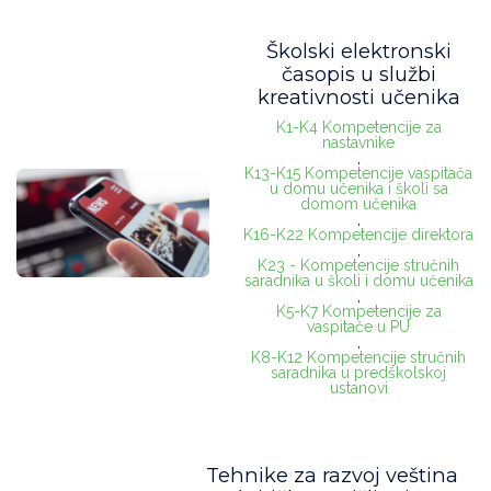
Školski elektronski
časopis u službi
kreativnosti učenika
K1-K4 Kompetencije za
nastavnike
,
K13-K15 Kompetencije vaspitača
u domu učenika i školi sa
domom učenika
,
K16-K22 Kompetencije direktora
,
K23 - Kompetencije stručnih
saradnika u školi i domu učenika
,
K5-K7 Kompetencije za
vaspitače u PU
,
K8-K12 Kompetencije stručnih
saradnika u predškolskoj
ustanovi
Tehnike za razvoj veština