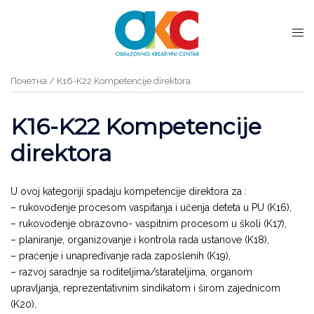
Почетна
/ K16-K22 Kompetencije direktora
K16-K22 Kompetencije
direktora
U ovoj kategoriji spadaju kompetencije direktora za :
– rukovođenje procesom vaspitanja i učenja deteta u PU (K16),
– rukovođenje obrazovno- vaspitnim procesom u školi (K17),
– planiranje, organizovanje i kontrola rada ustanove (K18),
– praćenje i unapređivanje rada zaposlenih (K19),
– razvoj saradnje sa roditeljima/starateljima, organom
upravljanja, reprezentativnim sindikatom i širom zajednicom
(K20),