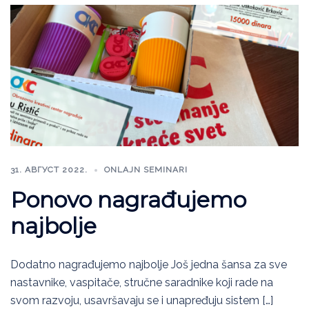
31. АВГУСТ 2022.
ONLAJN SEMINARI
Ponovo nagrađujemo
najbolje
Dodatno nagrađujemo najbolje​ Još jedna šansa za sve
nastavnike, vaspitače, stručne saradnike koji rade na
svom razvoju, usavršavaju se i unapređuju sistem […]