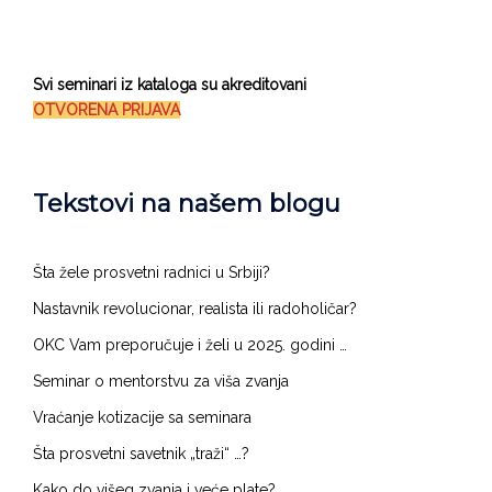
Svi seminari iz kataloga su akreditovani
OTVORENA PRIJAVA
Tekstovi na našem blogu
Šta žele prosvetni radnici u Srbiji?​​
Nastavnik revolucionar, realista ili radoholičar?
OKC Vam preporučuje i želi u 2025. godini …
Seminar o mentorstvu za viša zvanja
Vraćanje kotizacije sa seminara
Šta prosvetni savetnik „traži“ …?
Kako do višeg zvanja i veće plate?