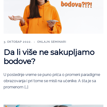
3. ОКТОБАР 2022.
ONLAJN SEMINARI
Da li više ne sakupljamo
bodove?
U poslednje vreme se puno priča o promeni paradigme
obrazovanja i pri tome se misli na učenike. A šta je sa
promenom […]