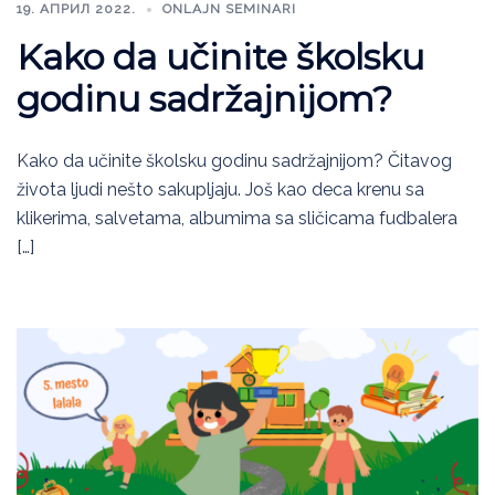
19. АПРИЛ 2022.
ONLAJN SEMINARI
Kako da učinite školsku
godinu sadržajnijom?
Kako da učinite školsku godinu sadržajnijom? Čitavog
života ljudi nešto sakupljaju. Još kao deca krenu sa
klikerima, salvetama, albumima sa sličicama fudbalera
[…]