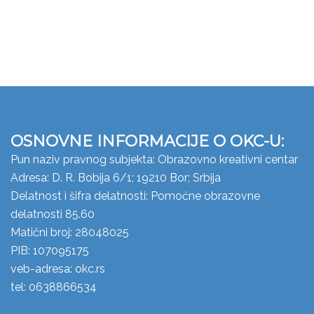
OSNOVNE INFORMACIJE O OKC-U:
Pun naziv pravnog subjekta: Obrazovno kreativni centar
Adresa: D. R. Bobija 6/1; 19210 Bor; Srbija
Delatnost i šifra delatnosti: Pomoćne obrazovne
delatnosti 85.60
Matični broj: 28048025
PIB: 107095175
veb-adresa: okc.rs
tel: 0638866534