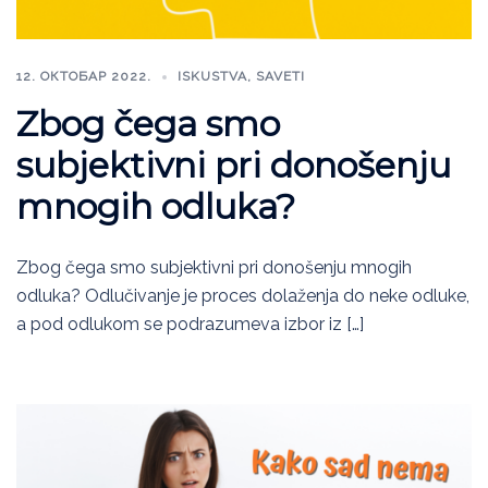
12. ОКТОБАР 2022.
ISKUSTVA
,
SAVETI
Zbog čega smo
subjektivni pri donošenju
mnogih odluka?
Zbog čega smo subjektivni pri donošenju mnogih
odluka? Odlučivanje je proces dolaženja do neke odluke,
a pod odlukom se podrazumeva izbor iz […]