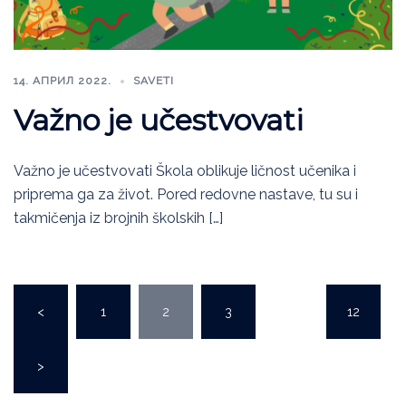
14. АПРИЛ 2022.
SAVETI
Važno je učestvovati
Važno je učestvovati Škola oblikuje ličnost učenika i
priprema ga za život. Pored redovne nastave, tu su i
takmičenja iz brojnih školskih […]
<
1
2
3
…
12
>