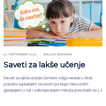
12. СЕПТЕМБАР 2022.
ONLAJN SEMINARI
Saveti za lakše učenje
Saveti za lakše učenje Usmeno odgovaranje u školi,
praćeno lupkanjem olovkom po klupi, nervoznim
gledanjem u sat i odbrojavanjem minuta preostalih do […]