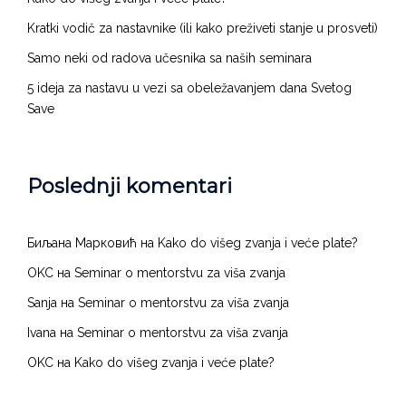
Kratki vodič za nastavnike (ili kako preživeti stanje u prosveti)
Samo neki od radova učesnika sa naših seminara
5 ideja za nastavu u vezi sa obeležavanjem dana Svetog
Save
Poslednji komentari
Биљана Марковић
на
Kako do višeg zvanja i veće plate?
OKC
на
Seminar o mentorstvu za viša zvanja
Sanja
на
Seminar o mentorstvu za viša zvanja
Ivana
на
Seminar o mentorstvu za viša zvanja
OKC
на
Kako do višeg zvanja i veće plate?