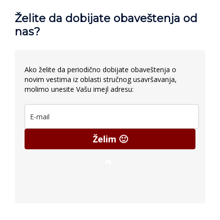
Želite da dobijate obaveštenja od
nas?
Ako želite da periodično dobijate obaveštenja o
novim vestima iz oblasti stručnog usavršavanja,
molimo unesite Vašu imejl adresu:
Želim 🙂