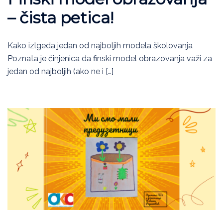
– čista petica!
Kako izlgeda jedan od najboljih modela školovanja
Poznata je činjenica da finski model obrazovanja važi za
jedan od najboljih (ako ne i […]