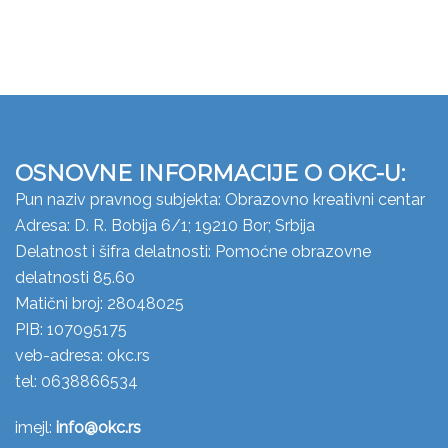
OSNOVNE INFORMACIJE O OKC-U:
Pun naziv pravnog subjekta: Obrazovno kreativni centar
Adresa: D. R. Bobija 6/1; 19210 Bor; Srbija
Delatnost i šifra delatnosti: Pomoćne obrazovne
delatnosti 85.60
Matični broj: 28048025
PIB: 107095175
veb-adresa: okc.rs
tel: 0638866534
imejl:
info@okc.rs