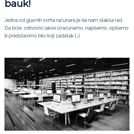
bauk!
Jedna od glavnih svrha računara je da nam olakša rad.
Da brže, odnosno lakše izračunamo, napišemo, opišemo
ili predstavimo bilo koji zadatak […]