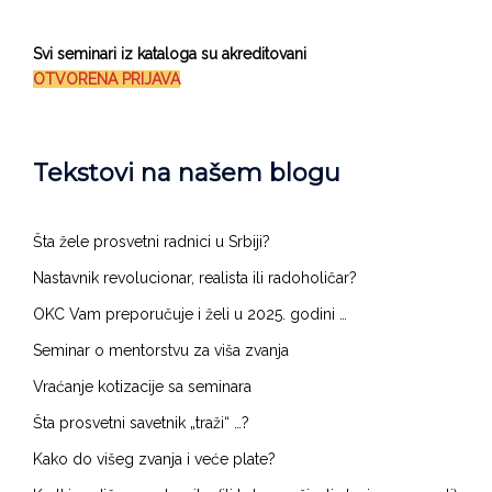
Svi seminari iz kataloga su akreditovani
OTVORENA PRIJAVA
Tekstovi na našem blogu
Šta žele prosvetni radnici u Srbiji?​​
Nastavnik revolucionar, realista ili radoholičar?
OKC Vam preporučuje i želi u 2025. godini …
Seminar o mentorstvu za viša zvanja
Vraćanje kotizacije sa seminara
Šta prosvetni savetnik „traži“ …?
Kako do višeg zvanja i veće plate?