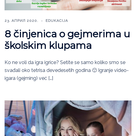
23. АПРИЛ 2020.
EDUKACIJA
8 činjenica o gejmerima u
školskim klupama
Ko ne voli da igra igrice? Setite se samo koliko smo se
svađali oko tetrisa devedesetih godina 🙂 Igranje video-
igara (gejming) već […]