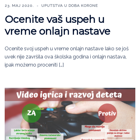
23. МАЈ 2020.
UPUTSTVA U DOBA KORONE
Ocenite vaš uspeh u
vreme onlajn nastave
Ocenite svoj uspeh u vreme onlajn nastave Iako se još
uvek nije završila ova školska godina i onlajn nastava,
ipak možemo proceniti […]