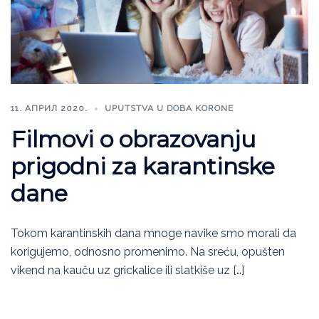
11. АПРИЛ 2020.
UPUTSTVA U DOBA KORONE
Filmovi o obrazovanju
prigodni za karantinske
dane
Tokom karantinskih dana mnoge navike smo morali da
korigujemo, odnosno promenimo. Na sreću, opušten
vikend na kauču uz grickalice ili slatkiše uz […]