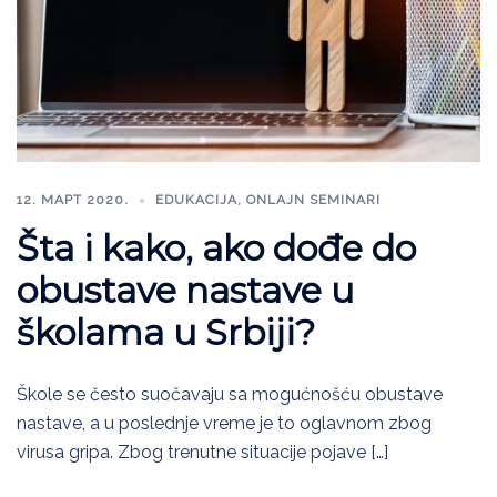
12. МАРТ 2020.
EDUKACIJA
,
ONLAJN SEMINARI
Šta i kako, ako dođe do
obustave nastave u
školama u Srbiji?
Škole se često suočavaju sa mogućnošću obustave
nastave, a u poslednje vreme je to oglavnom zbog
virusa gripa. Zbog trenutne situacije pojave […]