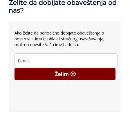
Želite da dobijate obaveštenja od
nas?
Ako želite da periodično dobijate obaveštenja o
novim vestima iz oblasti stručnog usavršavanja,
molimo unesite Vašu imejl adresu:
Želim 🙂