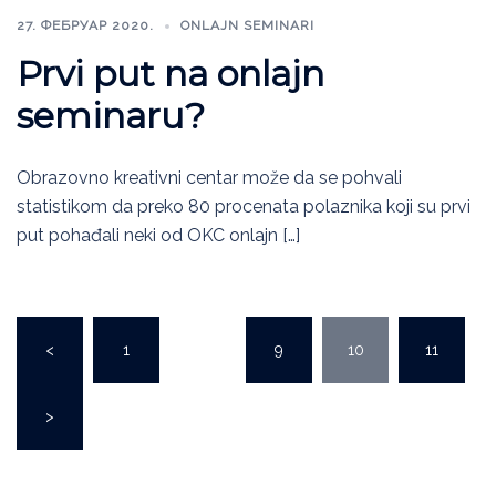
27. ФЕБРУАР 2020.
ONLAJN SEMINARI
Prvi put na onlajn
seminaru?
Obrazovno kreativni centar može da se pohvali
statistikom da preko 80 procenata polaznika koji su prvi
put pohađali neki od OKC onlajn […]
<
1
…
9
10
11
>