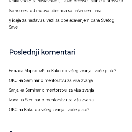
Kratki vodič za nastavnike (ili kako preživeti stanje u prosveti)
Samo neki od radova učesnika sa naših seminara
5 ideja za nastavu u vezi sa obeležavanjem dana Svetog
Save
Poslednji komentari
Биљана Марковић
на
Kako do višeg zvanja i veće plate?
OKC
на
Seminar o mentorstvu za viša zvanja
Sanja
на
Seminar o mentorstvu za viša zvanja
Ivana
на
Seminar o mentorstvu za viša zvanja
OKC
на
Kako do višeg zvanja i veće plate?