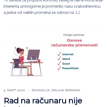
Tri saveta za potpunu kontrolu Vašeg email-a Korišćenje
interenta umnogome je promenilo našu svakodnevnicu,
a jedna od velikih promena se odnosi na […]
4. МАРТ 2020.
EDUKACIJA
,
ONLAJN SEMINARI
Rad na računaru nije