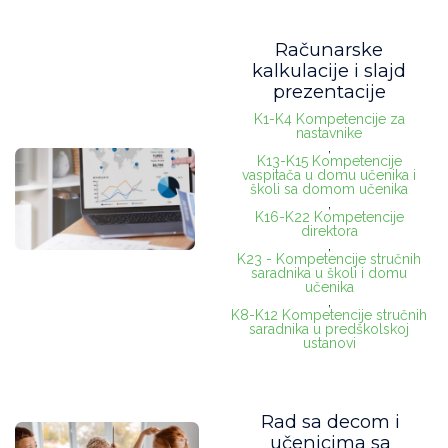
Računarske
kalkulacije i slajd
prezentacije
K1-K4 Kompetencije za
nastavnike
,
K13-K15 Kompetencije
vaspitača u domu učenika i
školi sa domom učenika
,
K16-K22 Kompetencije
direktora
,
K23 - Kompetencije stručnih
saradnika u školi i domu
učenika
,
K8-K12 Kompetencije stručnih
saradnika u predškolskoj
ustanovi
Rad sa decom i
učenicima sa