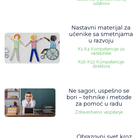
ustanovi
Nastavni materijal za
učenike sa smetnjama
u razvoju
K1-K4 Kompetencije za
nastavnike
,
K16-K22 Kompetencije
direktora
Ne sagori, uspešno se
bori – tehnike i metode
za pomoć u radu
Zdravestveno vaspitanje
Obrazovni svet kroz