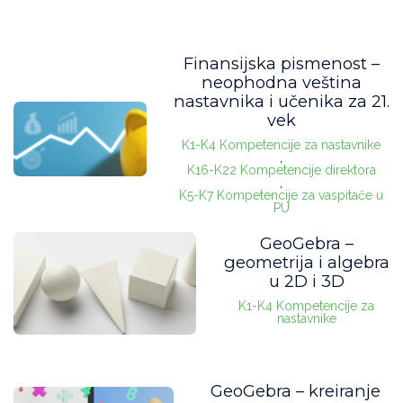
Finansijska pismenost –
neophodna veština
nastavnika i učenika za 21.
vek
K1-K4 Kompetencije za nastavnike
,
K16-K22 Kompetencije direktora
,
K5-K7 Kompetencije za vaspitače u
PU
GeoGebra –
geometrija i algebra
u 2D i 3D
K1-K4 Kompetencije za
nastavnike
GeoGebra – kreiranje