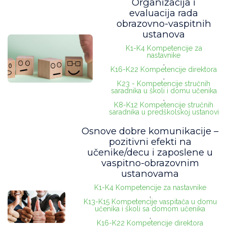
Organizacija i
evaluacija rada
obrazovno-vaspitnih
ustanova
K1-K4 Kompetencije za
nastavnike
,
K16-K22 Kompetencije direktora
,
K23 - Kompetencije stručnih
saradnika u školi i domu učenika
,
K8-K12 Kompetencije stručnih
saradnika u predškolskoj ustanovi
Osnove dobre komunikacije –
pozitivni efekti na
učenike/decu i zaposlene u
vaspitno-obrazovnim
ustanovama
K1-K4 Kompetencije za nastavnike
,
K13-K15 Kompetencije vaspitača u domu
učenika i školi sa domom učenika
,
K16-K22 Kompetencije direktora