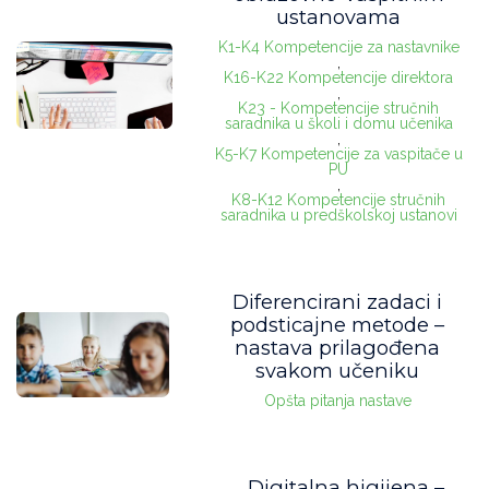
ustanovama
Inform. tehnologije
(38)
K1-K4 Kompetencije za nastavnike
,
K16-K22 Kompetencije direktora
Nastava
(48)
,
K23 - Kompetencije stručnih
saradnika u školi i domu učenika
Organizacija
(26)
,
K5-K7 Kompetencije za vaspitače u
PU
Podrška deci i uč.
(6)
,
K8-K12 Kompetencije stručnih
Usko stručni
(12)
saradnika u predškolskoj ustanovi
Informatički zahtevan
Diferencirani zadaci i
podsticajne metode –
Nimalo
(30)
nastava prilagođena
Malo
(15)
svakom učeniku
Opšta pitanja nastave
Malo više
(14)
Za IT sladokusce
(10)
Digitalna higijena –