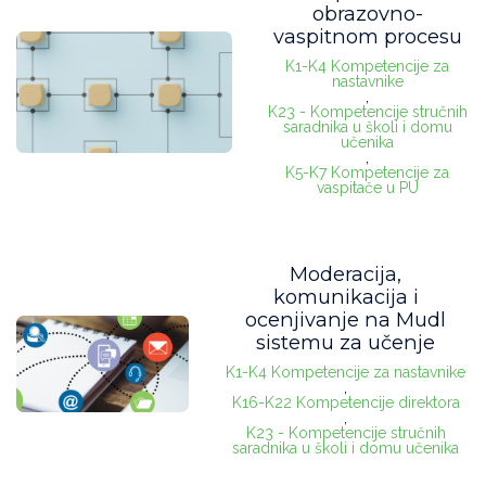
obrazovno-
vaspitnom procesu
K1-K4 Kompetencije za
nastavnike
,
K23 - Kompetencije stručnih
saradnika u školi i domu
učenika
,
K5-K7 Kompetencije za
vaspitače u PU
Moderacija,
komunikacija i
ocenjivanje na Mudl
sistemu za učenje
K1-K4 Kompetencije za nastavnike
,
K16-K22 Kompetencije direktora
,
K23 - Kompetencije stručnih
saradnika u školi i domu učenika