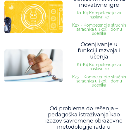
inovativne igre
K1-K4 Kompetencije za
nastavnike
,
K23 - Kompetencije stručnih
saradnika u školi i domu
učenika
Ocenjivanje u
funkciji razvoja i
učenja
K1-K4 Kompetencije za
nastavnike
,
K23 - Kompetencije stručnih
saradnika u školi i domu
učenika
Od problema do rešenja –
pedagoška istraživanja kao
izazov savremene obrazovne
metodologije rada u