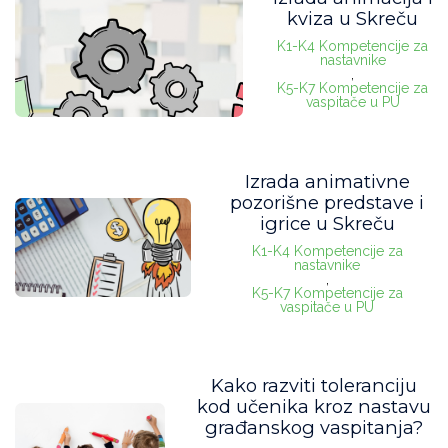
kviza u Skreču
K1-K4 Kompetencije za
nastavnike
,
K5-K7 Kompetencije za
vaspitače u PU
Izrada animativne
pozorišne predstave i
igrice u Skreču
K1-K4 Kompetencije za
nastavnike
,
K5-K7 Kompetencije za
vaspitače u PU
Kako razviti toleranciju
kod učenika kroz nastavu
građanskog vaspitanja?