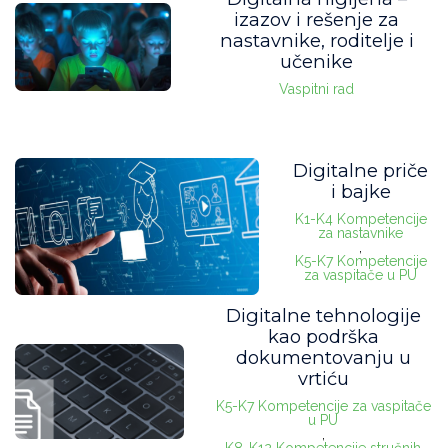
izazov i rešenje za
Seminar je namenjen
nastavnike, roditelje i
učenike
vaspitačima u PU
(26)
Vaspitni rad
razrednoj nastavi
(61)
predmetnoj nast. OŠ
(66)
Digitalne priče
predmetnoj nast. SŠ
(66)
i bajke
K1-K4 Kompetencije
pedagozima u PU
(20)
za nastavnike
,
K5-K7 Kompetencije
pedagozima u školi
(39)
za vaspitače u PU
pedagoz. u domu uč.
(19)
Digitalne tehnologije
kao podrška
vaspit. u domu uč.
(16)
dokumentovanju u
vrtiću
direktorima
(24)
K5-K7 Kompetencije za vaspitače
u PU
psiholozima
(25)
,
K8-K12 Kompetencije stručnih