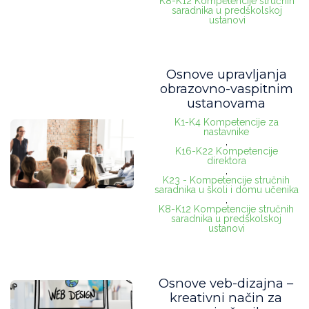
K8-K12 Kompetencije stručnih
saradnika u predškolskoj
ustanovi
Osnove upravljanja
obrazovno-vaspitnim
ustanovama
K1-K4 Kompetencije za
nastavnike
,
K16-K22 Kompetencije
direktora
,
K23 - Kompetencije stručnih
saradnika u školi i domu učenika
,
K8-K12 Kompetencije stručnih
saradnika u predškolskoj
ustanovi
Osnove veb-dizajna –
kreativni način za