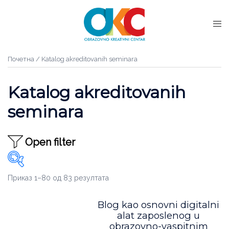
Почетна
/ Katalog akreditovanih seminara
Katalog akreditovanih
seminara
Open filter
Приказ 1–80 од 83 резултата
Oblast
Blog kao osnovni digitalni
Administracija
(28)
alat zaposlenog u
obrazovno-vaspitnim
Godine uzleta
(5)