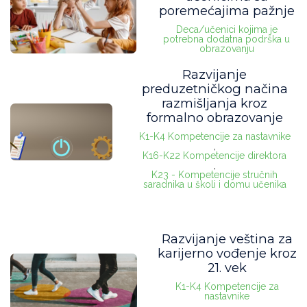
poremećajima pažnje
Deca/učenici kojima je
potrebna dodatna podrška u
obrazovanju
Razvijanje
preduzetničkog načina
razmišljanja kroz
formalno obrazovanje
K1-K4 Kompetencije za nastavnike
,
K16-K22 Kompetencije direktora
,
K23 - Kompetencije stručnih
saradnika u školi i domu učenika
Razvijanje veština za
karijerno vođenje kroz
21. vek
K1-K4 Kompetencije za
nastavnike
,