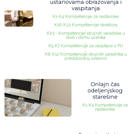
ustanovama obrazovanja i
vaspitanja
K1-K4 Kompetencije za nastavnike
,
K16-K22 Kompetencije direktora
,
K23 - Kompetencije stručnih saradnika u
školi i domu učenika
,
K5-K7 Kompetencije za vaspitače u PU
,
K8-K12 Kompetencije stručnih saradnika u
predškolskoj ustanovi
Onlajn čas
odeljenjskog
starešine
K1-K4 Kompetencije za
nastavnike