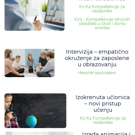
K1-K4 Kompetencije za
nastavnike
,
K23 - Kompetencije stručnih
saradnika u školi i domu
učenika
Intervizija – empatično
okruženje za zaposlene
u obrazovanju
Некатегоризовано
Izokrenuta učionica
– novi pristup
učenju
K1-K4 Kompetencije za
nastavnike
Izrada animacija i