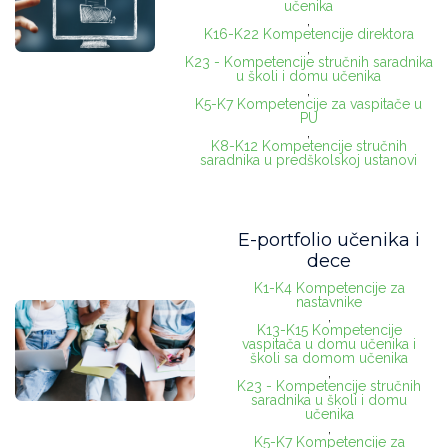
učenika
,
K16-K22 Kompetencije direktora
,
K23 - Kompetencije stručnih saradnika
u školi i domu učenika
,
K5-K7 Kompetencije za vaspitače u
PU
,
K8-K12 Kompetencije stručnih
saradnika u predškolskoj ustanovi
E-portfolio učenika i
dece
K1-K4 Kompetencije za
nastavnike
,
K13-K15 Kompetencije
vaspitača u domu učenika i
školi sa domom učenika
,
K23 - Kompetencije stručnih
saradnika u školi i domu
učenika
,
K5-K7 Kompetencije za