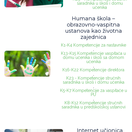
saradnika u školi i domu
učenika
Humana škola –
obrazovno-vaspitna
ustanova kao životna
zajednica
K1-K4 Kompetencije za nastavnike
,
K13-K15 Kompetencije vaspitača u
domu učenika i školi sa domom
učenika
,
K16-K22 Kompetencije direktora
,
K23 - Kompetencije stručnih
saradnika u školi i domu učenika
,
K5-K7 Kompetencije za vaspitače u
PU
,
K8-K12 Kompetencije stručnih
saradnika u predškolskoj ustanovi
Internet učionica