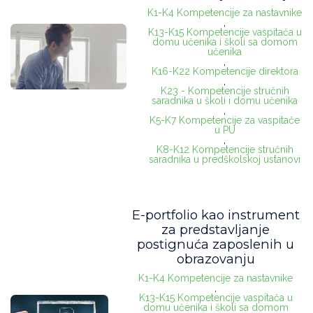
K1-K4 Kompetencije za nastavnike
,
K13-K15 Kompetencije vaspitača u
domu učenika i školi sa domom
učenika
,
K16-K22 Kompetencije direktora
,
K23 - Kompetencije stručnih
saradnika u školi i domu učenika
,
K5-K7 Kompetencije za vaspitače
u PU
,
K8-K12 Kompetencije stručnih
saradnika u predškolskoj ustanovi
E-portfolio kao instrument
za predstavljanje
postignuća zaposlenih u
obrazovanju
K1-K4 Kompetencije za nastavnike
,
K13-K15 Kompetencije vaspitača u
domu učenika i školi sa domom