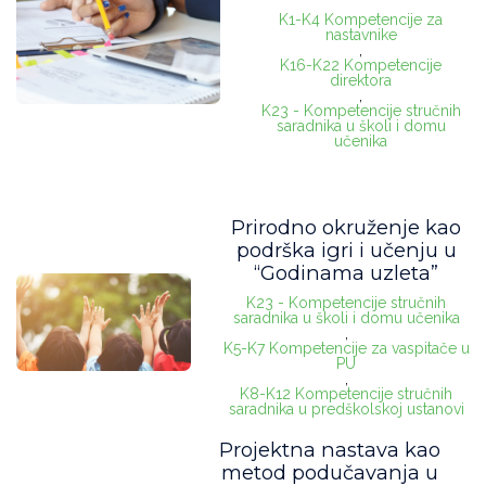
K1-K4 Kompetencije za
nastavnike
,
K16-K22 Kompetencije
direktora
,
K23 - Kompetencije stručnih
saradnika u školi i domu
učenika
Prirodno okruženje kao
podrška igri i učenju u
“Godinama uzleta”
K23 - Kompetencije stručnih
saradnika u školi i domu učenika
,
K5-K7 Kompetencije za vaspitače u
PU
,
K8-K12 Kompetencije stručnih
saradnika u predškolskoj ustanovi
Projektna nastava kao
metod podučavanja u