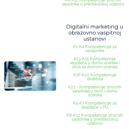
saradnika u predškolskoj ustanovi
medic. sestra - vaspitač
(10)
Diferencirani zadaci i podsticajne metode – nastava
Digitalni marketing u
prilagođena svakom učeniku
(1)
obrazovno vaspitnoj
ustanovi
Digitalna higijena
(1)
K1-K4 Kompetencije za
nastavnike
Intervizija
(1)
,
K13-K15 Kompetencije
vaspitača u domu učenika i
Sagorevanje
(1)
školi sa domom učenika
,
K16-K22 Kompetencije
steam
(1)
direktora
,
K23 - Kompetencije stručnih
predtinejdžerski uzrast
(1)
saradnika u školi i domu
učenika
Design thinking
(1)
,
K5-K7 Kompetencije za
vaspitače u PU
prirodno okruženje
(0)
,
K8-K12 Kompetencije stručnih
saradnika u predškolskoj
prostor vrtića
(1)
ustanovi