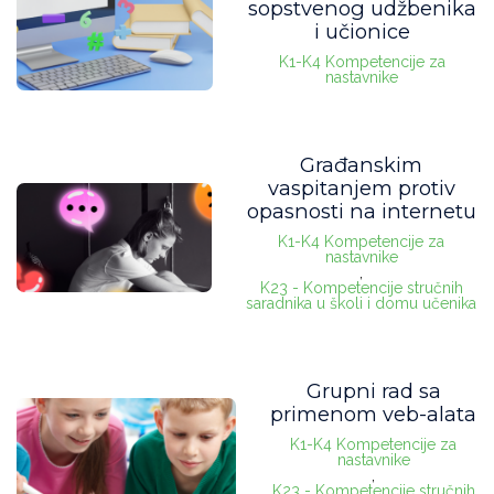
sopstvenog udžbenika
i učionice
K1-K4 Kompetencije za
nastavnike
Građanskim
vaspitanjem protiv
opasnosti na internetu
K1-K4 Kompetencije za
nastavnike
,
K23 - Kompetencije stručnih
saradnika u školi i domu učenika
Grupni rad sa
primenom veb-alata
K1-K4 Kompetencije za
nastavnike
,
K23 - Kompetencije stručnih