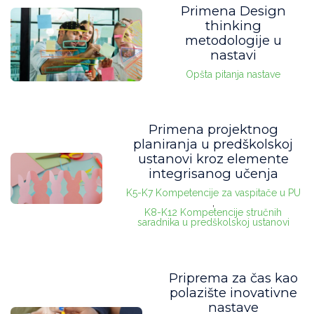
Primena Design
thinking
metodologije u
nastavi
Opšta pitanja nastave
Primena projektnog
planiranja u predškolskoj
ustanovi kroz elemente
integrisanog učenja
K5-K7 Kompetencije za vaspitače u PU
,
K8-K12 Kompetencije stručnih
saradnika u predškolskoj ustanovi
Priprema za čas kao
polazište inovativne
nastave