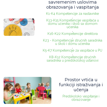
savremenim uslovima
obrazovanja i vaspitanja
K1-K4 Kompetencije za nastavnike
,
K13-K15 Kompetencije vaspitača u
domu učenika i školi sa domom
učenika
,
K16-K22 Kompetencije direktora
,
K23 - Kompetencije stručnih saradnika
u školi i domu učenika
,
K5-K7 Kompetencije za vaspitače u PU
,
K8-K12 Kompetencije stručnih
saradnika u predškolskoj ustanovi
Prostor vrtića u
funkciji istraživanja i
učenja
Predškolsko vaspitanje i
obrazovanje