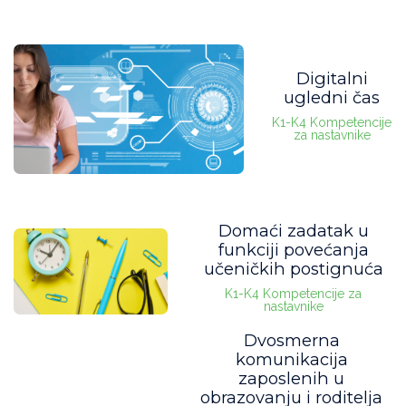
rad sa decom i učenicima
(1)
komunikacione veštine
(1)
Digitalni
tehnike učenja
(1)
ugledni čas
K1-K4 Kompetencije
obrazovno igroliki alati
(1)
za nastavnike
veštačka inteligencija
(1)
radni listovi
(1)
Domaći zadatak u
funkciji povećanja
učeničkih postignuća
K1-K4 Kompetencije za
nastavnike
Dvosmerna
komunikacija
zaposlenih u
obrazovanju i roditelja