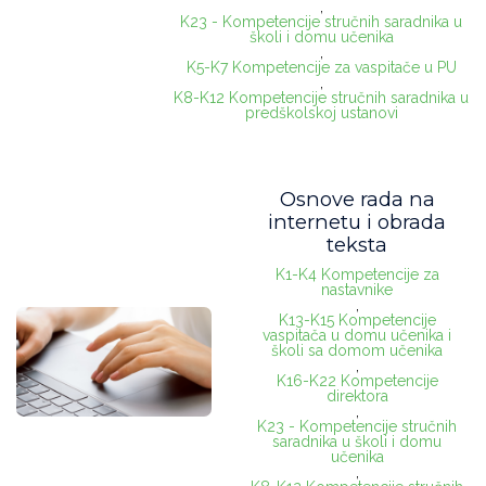
,
K23 - Kompetencije stručnih saradnika u
školi i domu učenika
,
K5-K7 Kompetencije za vaspitače u PU
,
K8-K12 Kompetencije stručnih saradnika u
predškolskoj ustanovi
Osnove rada na
internetu i obrada
teksta
K1-K4 Kompetencije za
nastavnike
,
K13-K15 Kompetencije
vaspitača u domu učenika i
školi sa domom učenika
,
K16-K22 Kompetencije
direktora
,
K23 - Kompetencije stručnih
saradnika u školi i domu
učenika
,