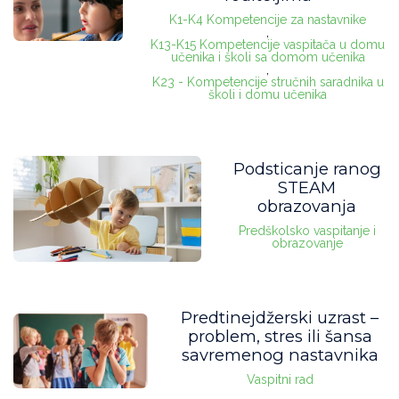
K1-K4 Kompetencije za nastavnike
,
K13-K15 Kompetencije vaspitača u domu
učenika i školi sa domom učenika
,
K23 - Kompetencije stručnih saradnika u
školi i domu učenika
Podsticanje ranog
STEAM
obrazovanja
Predškolsko vaspitanje i
obrazovanje
Predtinejdžerski uzrast –
problem, stres ili šansa
savremenog nastavnika
Vaspitni rad