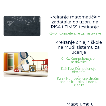
Kreiranje matematičkih
zadataka po uzoru na
PISA i TIMSS testiranje
K1-K4 Kompetencije za nastavnike
Kreiranje onlajn škole
na Mudl sistemu za
učenje
K1-K4 Kompetencije za
nastavnike
,
K16-K22 Kompetencije
direktora
,
K23 - Kompetencije stručnih
saradnika u školi i domu
učenika
Mape uma u