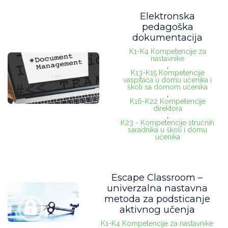
Elektronska
pedagoška
dokumentacija
K1-K4 Kompetencije za
nastavnike
,
K13-K15 Kompetencije
vaspitača u domu učenika i
školi sa domom učenika
,
K16-K22 Kompetencije
direktora
,
K23 - Kompetencije stručnih
saradnika u školi i domu
učenika
Escape Classroom –
univerzalna nastavna
metoda za podsticanje
aktivnog učenja
K1-K4 Kompetencije za nastavnike