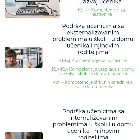
razvoj učenika
K1-K4 Kompetencije za
nastavnike
Podrška učenicima sa
eksternalizovanim
problemima u školi i u domu
učenika i njihovim
roditeljima
K1-K4 Kompetencije za nastavnike
,
K13-K15 Kompetencije vaspitača u domu
učenika i školi sa domom učenika
,
K23 - Kompetencije stručnih saradnika u
školi i domu učenika
Podrška učenicima sa
internalizovanim
problemima u školi i u domu
učenika i njihovim
roditeljima