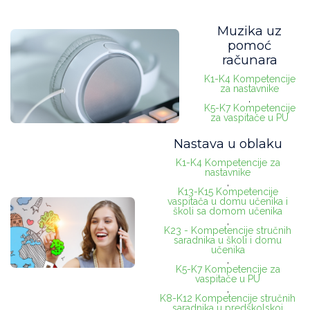
Muzika uz
pomoć
računara
K1-K4 Kompetencije
za nastavnike
,
K5-K7 Kompetencije
za vaspitače u PU
Nastava u oblaku
K1-K4 Kompetencije za
nastavnike
,
K13-K15 Kompetencije
vaspitača u domu učenika i
školi sa domom učenika
,
K23 - Kompetencije stručnih
saradnika u školi i domu
učenika
,
K5-K7 Kompetencije za
vaspitače u PU
,
K8-K12 Kompetencije stručnih
saradnika u predškolskoj