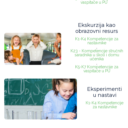
vaspitače u PU
Ekskurzija kao
obrazovni resurs
K1-K4 Kompetencije za
nastavnike
,
K23 - Kompetencije stručnih
saradnika u školi i domu
učenika
,
K5-K7 Kompetencije za
vaspitače u PU
Eksperimenti
u nastavi
K1-K4 Kompetencije
za nastavnike