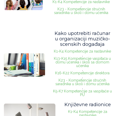
K1-K4 Kompetencije za nastavnike
,
K23 - Kompetencije stručnih
saradnika u školi i domu učenika
Kako upotrebiti računar
u organizaciji muzičko-
scenskih događaja
K1-K4 Kompetencije za nastavnike
,
K13-K15 Kompetencije vaspitača u
domu učenika i školi sa domom
učenika
,
K16-K22 Kompetencije direktora
,
K23 - Kompetencije stručnih
saradnika u školi i domu učenika
,
K5-K7 Kompetencije za vaspitače u
PU
Književne radionice
K1-K4 Kompetencije za
nastavnike